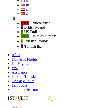
it
ru
ar
zh
€
CN¥
Chinese Yuan
£
British Pound
$
US Dollar
AED
Emirates Dirham
₽‎
Russian Rouble
₺‎
Turkish lira
Hôtel
Domestic Flights
Intl Flights
Visa
Assurance
Pick-up Transfer
One day Tours
Iran Tours
Tailor-made Tour!