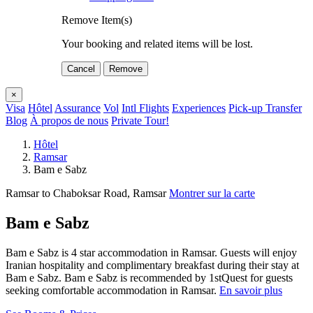
Remove Item(s)
Your booking and related items will be lost.
Cancel
Remove
×
Visa
Hôtel
Assurance
Vol
Intl Flights
Experiences
Pick-up Transfer
Blog
À propos de nous
Private Tour!
Hôtel
Ramsar
Bam e Sabz
Ramsar to Chaboksar Road, Ramsar
Montrer sur la carte
Bam e Sabz
Bam e Sabz is 4 star accommodation in Ramsar. Guests will enjoy
Iranian hospitality and complimentary breakfast during their stay at
Bam e Sabz. Bam e Sabz is recommended by 1stQuest for guests
seeking comfortable accommodation in Ramsar.
En savoir plus