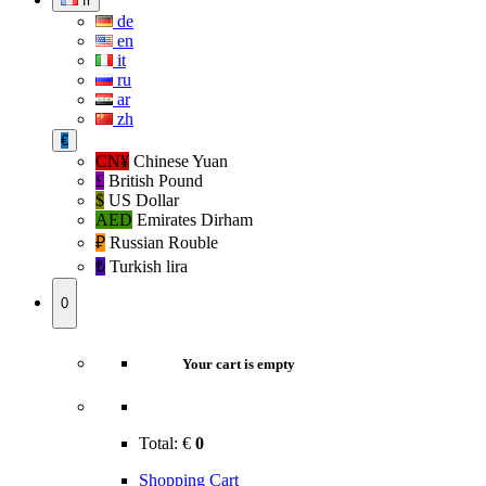
fr
de
en
it
ru
ar
zh
€
CN¥
Chinese Yuan
£
British Pound
$
US Dollar
AED
Emirates Dirham
₽‎
Russian Rouble
₺‎
Turkish lira
0
Your cart is empty
Total:
€
0
Shopping Cart