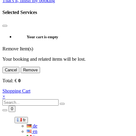
That's it, finish my booking
Selected Services
Your cart is empty
Remove Item(s)
Your booking and related items will be lost.
Cancel
Remove
Total:
€
0
Shopping Cart
×
0
fr
de
en