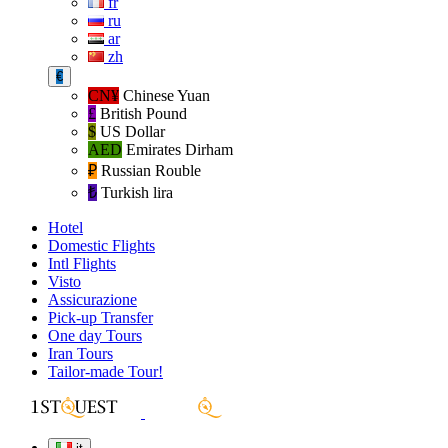
fr
ru
ar
zh
€
CN¥
Chinese Yuan
£
British Pound
$
US Dollar
AED
Emirates Dirham
₽‎
Russian Rouble
₺‎
Turkish lira
Hotel
Domestic Flights
Intl Flights
Visto
Assicurazione
Pick-up Transfer
One day Tours
Iran Tours
Tailor-made Tour!