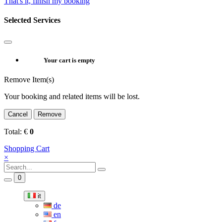
That's it, finish my booking
Selected Services
Your cart is empty
Remove Item(s)
Your booking and related items will be lost.
Cancel
Remove
Total:
€
0
Shopping Cart
×
0
it
de
en