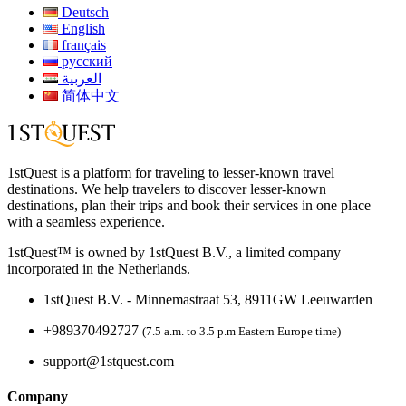
Deutsch
English
français
русский
العربية
简体中文
1stQuest is a platform for traveling to lesser-known travel
destinations. We help travelers to discover lesser-known
destinations, plan their trips and book their services in one place
with a seamless experience.
1stQuest™ is owned by 1stQuest B.V., a limited company
incorporated in the Netherlands.
1stQuest B.V. - Minnemastraat 53, 8911GW Leeuwarden
+989370492727
(7.5 a.m. to 3.5 p.m Eastern Europe time)
support@1stquest.com
Company