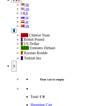
it
de
en
fr
ru
ar
zh
€
CN¥
Chinese Yuan
£
British Pound
$
US Dollar
AED
Emirates Dirham
₽‎
Russian Rouble
₺‎
Turkish lira
0
Your cart is empty
Total:
€
0
Shopping Cart