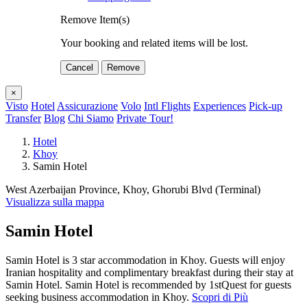
Remove Item(s)
Your booking and related items will be lost.
Cancel
Remove
×
Visto
Hotel
Assicurazione
Volo
Intl Flights
Experiences
Pick-up
Transfer
Blog
Chi Siamo
Private Tour!
Hotel
Khoy
Samin Hotel
West Azerbaijan Province, Khoy, Ghorubi Blvd (Terminal)
Visualizza sulla mappa
Samin Hotel
Samin Hotel is 3 star accommodation in Khoy. Guests will enjoy
Iranian hospitality and complimentary breakfast during their stay at
Samin Hotel. Samin Hotel is recommended by 1stQuest for guests
seeking business accommodation in Khoy.
Scopri di Più