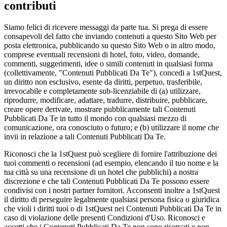
contributi
Siamo felici di ricevere messaggi da parte tua. Si prega di essere
consapevoli del fatto che inviando contenuti a questo Sito Web per
posta elettronica, pubblicando su questo Sito Web o in altro modo,
comprese eventuali recensioni di hotel, foto, video, domande,
commenti, suggerimenti, idee o simili contenuti in qualsiasi forma
(collettivamente, "Contenuti Pubblicati Da Te"), concedi a 1stQuest,
un diritto non esclusivo, esente da diritti, perpetuo, trasferibile,
irrevocabile e completamente sub-licenziabile di (a) utilizzare,
riprodurre, modificare, adattare, tradurre, distribuire, pubblicare,
creare opere derivate, mostrare pubblicamente tali Contenuti
Pubblicati Da Te in tutto il mondo con qualsiasi mezzo di
comunicazione, ora conosciuto o futuro; e (b) utilizzare il nome che
invii in relazione a tali Contenuti Pubblicati Da Te.
Riconosci che la 1stQuest può scegliere di fornire l'attribuzione dei
tuoi commenti o recensioni (ad esempio, elencando il tuo nome e la
tua città su una recensione di un hotel che pubblichi) a nostra
discrezione e che tali Contenuti Pubblicati Da Te possono essere
condivisi con i nostri partner fornitori. Acconsenti inoltre a 1stQuest
il diritto di perseguire legalmente qualsiasi persona fisica o giuridica
che violi i diritti tuoi o di 1stQuest nei Contenuti Pubblicati Da Te in
caso di violazione delle presenti Condizioni d'Uso. Riconosci e
accetti che i Contenuti Pubblicati Da Te non sono riservati e non