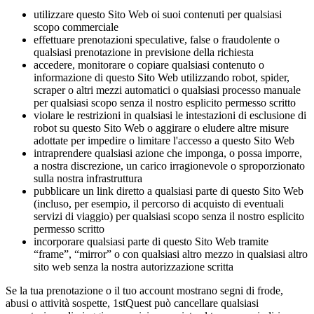
utilizzare questo Sito Web oi suoi contenuti per qualsiasi
scopo commerciale
effettuare prenotazioni speculative, false o fraudolente o
qualsiasi prenotazione in previsione della richiesta
accedere, monitorare o copiare qualsiasi contenuto o
informazione di questo Sito Web utilizzando robot, spider,
scraper o altri mezzi automatici o qualsiasi processo manuale
per qualsiasi scopo senza il nostro esplicito permesso scritto
violare le restrizioni in qualsiasi le intestazioni di esclusione di
robot su questo Sito Web o aggirare o eludere altre misure
adottate per impedire o limitare l'accesso a questo Sito Web
intraprendere qualsiasi azione che imponga, o possa imporre,
a nostra discrezione, un carico irragionevole o sproporzionato
sulla nostra infrastruttura
pubblicare un link diretto a qualsiasi parte di questo Sito Web
(incluso, per esempio, il percorso di acquisto di eventuali
servizi di viaggio) per qualsiasi scopo senza il nostro esplicito
permesso scritto
incorporare qualsiasi parte di questo Sito Web tramite
“frame”, “mirror” o con qualsiasi altro mezzo in qualsiasi altro
sito web senza la nostra autorizzazione scritta
Se la tua prenotazione o il tuo account mostrano segni di frode,
abusi o attività sospette, 1stQuest può cancellare qualsiasi