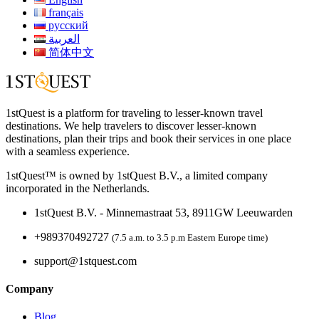
français
русский
العربية
简体中文
1stQuest is a platform for traveling to lesser-known travel
destinations. We help travelers to discover lesser-known
destinations, plan their trips and book their services in one place
with a seamless experience.
1stQuest™ is owned by 1stQuest B.V., a limited company
incorporated in the Netherlands.
1stQuest B.V. - Minnemastraat 53, 8911GW Leeuwarden
+989370492727
(7.5 a.m. to 3.5 p.m Eastern Europe time)
support@1stquest.com
Company
Blog