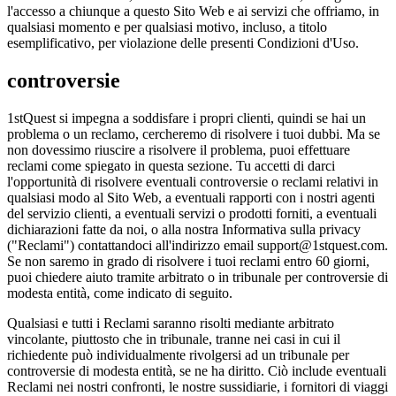
l'accesso a chiunque a questo Sito Web e ai servizi che offriamo, in
qualsiasi momento e per qualsiasi motivo, incluso, a titolo
esemplificativo, per violazione delle presenti Condizioni d'Uso.
controversie
1stQuest si impegna a soddisfare i propri clienti, quindi se hai un
problema o un reclamo, cercheremo di risolvere i tuoi dubbi. Ma se
non dovessimo riuscire a risolvere il problema, puoi effettuare
reclami come spiegato in questa sezione. Tu accetti di darci
l'opportunità di risolvere eventuali controversie o reclami relativi in ​​
qualsiasi modo al Sito Web, a eventuali rapporti con i nostri agenti
del servizio clienti, a eventuali servizi o prodotti forniti, a eventuali
dichiarazioni fatte da noi, o alla nostra Informativa sulla privacy
("Reclami") contattandoci all'indirizzo email
support@1stquest.com
.
Se non saremo in grado di risolvere i tuoi reclami entro 60 giorni,
puoi chiedere aiuto tramite arbitrato o in tribunale per controversie di
modesta entità, come indicato di seguito.
Qualsiasi e tutti i Reclami saranno risolti mediante arbitrato
vincolante, piuttosto che in tribunale, tranne nei casi in cui il
richiedente può individualmente rivolgersi ad un tribunale per
controversie di modesta entità, se ne ha diritto. Ciò include eventuali
Reclami nei nostri confronti, le nostre sussidiarie, i fornitori di viaggi