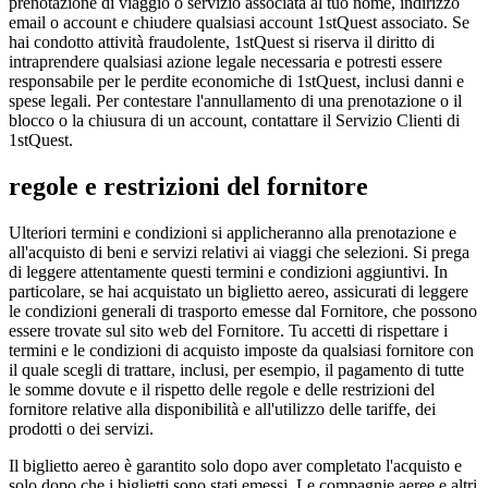
prenotazione di viaggio o servizio associata al tuo nome, indirizzo
email o account e chiudere qualsiasi account 1stQuest associato. Se
hai condotto attività fraudolente, 1stQuest si riserva il diritto di
intraprendere qualsiasi azione legale necessaria e potresti essere
responsabile per le perdite economiche di 1stQuest, inclusi danni e
spese legali. Per contestare l'annullamento di una prenotazione o il
blocco o la chiusura di un account, contattare il Servizio Clienti di
1stQuest.
regole e restrizioni del fornitore
Ulteriori termini e condizioni si applicheranno alla prenotazione e
all'acquisto di beni e servizi relativi ai viaggi che selezioni. Si prega
di leggere attentamente questi termini e condizioni aggiuntivi. In
particolare, se hai acquistato un biglietto aereo, assicurati di leggere
le condizioni generali di trasporto emesse dal Fornitore, che possono
essere trovate sul sito web del Fornitore. Tu accetti di rispettare i
termini e le condizioni di acquisto imposte da qualsiasi fornitore con
il quale scegli di trattare, inclusi, per esempio, il pagamento di tutte
le somme dovute e il rispetto delle regole e delle restrizioni del
fornitore relative alla disponibilità e all'utilizzo delle tariffe, dei
prodotti o dei servizi.
Il biglietto aereo è garantito solo dopo aver completato l'acquisto e
solo dopo che i biglietti sono stati emessi. Le compagnie aeree e altri