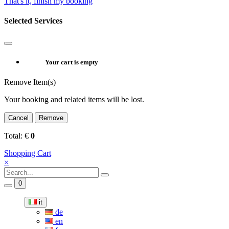
That's it, finish my booking
Selected Services
Your cart is empty
Remove Item(s)
Your booking and related items will be lost.
Cancel
Remove
Total:
€
0
Shopping Cart
×
0
it
de
en