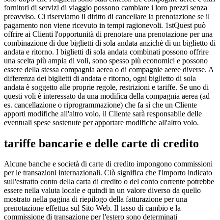
fornitori di servizi di viaggio possono cambiare i loro prezzi senza
preavviso. Ci riserviamo il diritto di cancellare la prenotazione se il
pagamento non viene ricevuto in tempi ragionevoli. 1stQuest può
offrire ai Clienti l'opportunità di prenotare una prenotazione per una
combinazione di due biglietti di sola andata anziché di un biglietto di
andata e ritorno. I biglietti di sola andata combinati possono offrire
una scelta più ampia di voli, sono spesso più economici e possono
essere della stessa compagnia aerea o di compagnie aeree diverse. A
differenza dei biglietti di andata e ritorno, ogni biglietto di sola
andata è soggetto alle proprie regole, restrizioni e tariffe. Se uno di
questi voli è interessato da una modifica della compagnia aerea (ad
es. cancellazione o riprogrammazione) che fa sì che un Cliente
apporti modifiche all'altro volo, il Cliente sarà responsabile delle
eventuali spese sostenute per apportare modifiche all'altro volo.
tariffe bancarie e delle carte di credito
Alcune banche e società di carte di credito impongono commissioni
per le transazioni internazionali. Ciò significa che l'importo indicato
sull'estratto conto della carta di credito o del conto corrente potrebbe
essere nella valuta locale e quindi in un valore diverso da quello
mostrato nella pagina di riepilogo della fatturazione per una
prenotazione effettua sul Sito Web. Il tasso di cambio e la
commissione di transazione per l'estero sono determinati