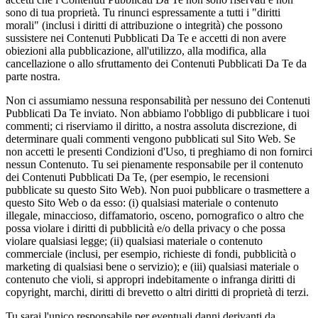
sono di tua proprietà. Tu rinunci espressamente a tutti i "diritti
morali" (inclusi i diritti di attribuzione o integrità) che possono
sussistere nei Contenuti Pubblicati Da Te e accetti di non avere
obiezioni alla pubblicazione, all'utilizzo, alla modifica, alla
cancellazione o allo sfruttamento dei Contenuti Pubblicati Da Te da
parte nostra.
Non ci assumiamo nessuna responsabilità per nessuno dei Contenuti
Pubblicati Da Te inviato. Non abbiamo l'obbligo di pubblicare i tuoi
commenti; ci riserviamo il diritto, a nostra assoluta discrezione, di
determinare quali commenti vengono pubblicati sul Sito Web. Se
non accetti le presenti Condizioni d'Uso, ti preghiamo di non fornirci
nessun Contenuto. Tu sei pienamente responsabile per il contenuto
dei Contenuti Pubblicati Da Te, (per esempio, le recensioni
pubblicate su questo Sito Web). Non puoi pubblicare o trasmettere a
questo Sito Web o da esso: (i) qualsiasi materiale o contenuto
illegale, minaccioso, diffamatorio, osceno, pornografico o altro che
possa violare i diritti di pubblicità e/o della privacy o che possa
violare qualsiasi legge; (ii) qualsiasi materiale o contenuto
commerciale (inclusi, per esempio, richieste di fondi, pubblicità o
marketing di qualsiasi bene o servizio); e (iii) qualsiasi materiale o
contenuto che violi, si appropri indebitamente o infranga diritti di
copyright, marchi, diritti di brevetto o altri diritti di proprietà di terzi.
Tu sarai l'unico responsabile per eventuali danni derivanti da