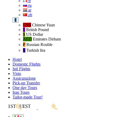
fr
ru
ar
zh
€
CN¥
Chinese Yuan
£
British Pound
$
US Dollar
AED
Emirates Dirham
₽‎
Russian Rouble
₺‎
Turkish lira
Hotel
Domestic Flights
Intl Flights
Visto
Assicurazione
Pick-up Transfer
One day Tours
Iran Tours
Tailor-made Tour!