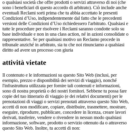
o qualsiasi società che offre prodotti o servizi attraverso di noi (che
sono i beneficiari di questo accordo di arbitrato). Ciò include anche
eventuali Reclami sorti prima che tu abbia accettato le presenti
Condizioni d’Uso, indipendentemente dal fatto che le precedenti
versioni delle Condizioni d’Uso richiedessero l'arbitrato. Qualsiasi e
tutte le procedure per risolvere i Reclami saranno condotte solo su
base individuale e non in una class action, né in azioni consolidate o
rappresentative. Se per qualsiasi motivo un Reclamo procede in
tribunale anziché in arbitrato, sia tu che noi rinunciamo a qualsiasi
diritto ad avere un processo con giuria
attività vietate
Il contenuto e le informazioni su questo Sito Web (inclusi, per
esempio, prezzo e disponibilità dei servizi di viaggio), nonché
l'infrastruttura utilizzata per fornire tali contenuti e informazioni,
sono di nostra proprietà o dei nostri fornitori. Sebbene tu possa fare
copie del tuo itinerario di viaggio (e dei relativi documenti) per le
prenotazioni di viaggi o servizi prenotati attraverso questo Sito Web,
accetti di non modificare, copiare, distribuire, trasmettere, mostrare,
eseguire, riprodurre, pubblicare, concedere in licenza, creare lavori
derivati, trasferire, vendere o rivendere in nessun modo qualsiasi
informazione, software, prodotto o servizio ottenuto da o attraverso
questo Sito Web. Inoltre, tu accetti di non: