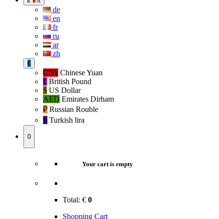
it
de
en
fr
ru
ar
zh
€
CN¥
Chinese Yuan
£
British Pound
$
US Dollar
AED
Emirates Dirham
₽‎
Russian Rouble
₺‎
Turkish lira
0
Your cart is empty
Total:
€
0
Shopping Cart