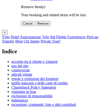
Remove Item(s)
Your booking and related items will be lost.
Cancel
Remove
×
Visto
Hotel
Assicurazione
Volo
Intl Flights
Experiences
Pick-up
Transfer
Blog
Chi Siamo
Private Tour!
Indice
accordo tra il cliente e 1stquest
uso del sito
controversie
attività vietate
regole e restrizioni del fornitore
tariffe bancarie e delle carte di credito
Chargeback Policy Statement
viaggiare in Iran
esclusione di responsabilità
indennizzo
recensioni, commenti, foto e altri contributi