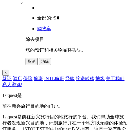
全部的:
€
0
购物车
除去项目
您的预订和相关物品将丢失。
取消
消除
×
签证
酒店
保险
航班
INTL航班
经验
接送转移
博客
关于我们
私人游览!
1stquest是
前往新兴旅行目的地的门户。
1stquest是前往新兴旅行目的地旅行的平台。我们帮助全球旅
行者发现新兴目的地，计划旅行并在一个地方以无缝的体验预
订服务。 1STQUEST™由1stQuest B.V.拥有，这是一家有限公