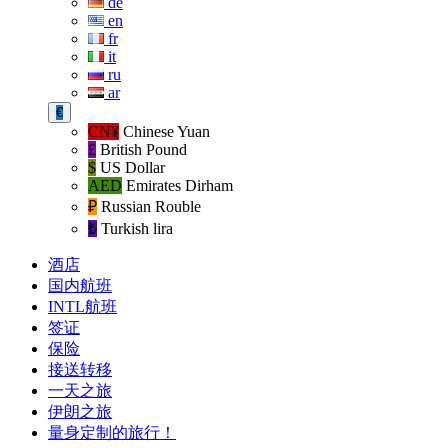
de
en
fr
it
ru
ar
€
CN¥
Chinese Yuan
£
British Pound
$
US Dollar
AED
Emirates Dirham
₽‎
Russian Rouble
₺‎
Turkish lira
酒店
国内航班
INTL航班
签证
保险
接送转移
一天之旅
伊朗之旅
量身定制的旅行！