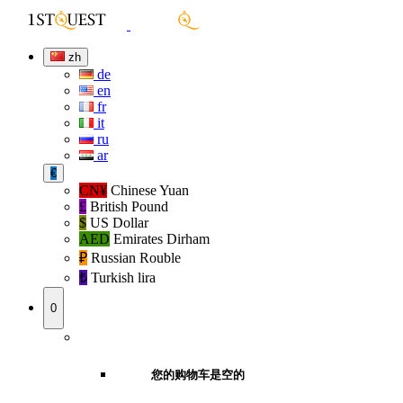
zh
de
en
fr
it
ru
ar
€
CN¥
Chinese Yuan
£
British Pound
$
US Dollar
AED
Emirates Dirham
₽‎
Russian Rouble
₺‎
Turkish lira
0
您的购物车是空的