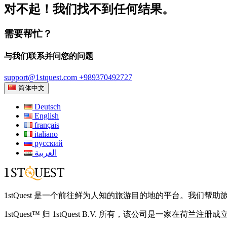
对不起！我们找不到任何结果。
需要帮忙？
与我们联系并问您的问题
support@1stquest.com
+989370492727
简体中文
Deutsch
English
français
italiano
русский
العربية
1stQuest 是一个前往鲜为人知的旅游目的地的平台。我
1stQuest™ 归 1stQuest B.V. 所有，该公司是一家在荷兰注