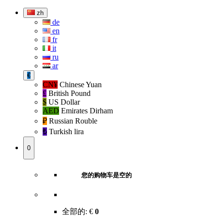
zh
de
en
fr
it
ru
ar
€
CN¥
Chinese Yuan
£
British Pound
$
US Dollar
AED
Emirates Dirham
₽‎
Russian Rouble
₺‎
Turkish lira
0
您的购物车是空的
全部的:
€
0