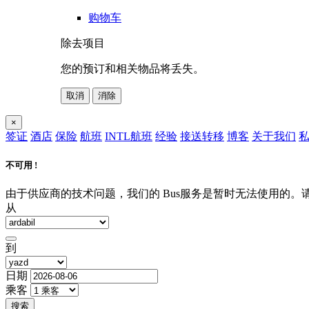
购物车
除去项目
您的预订和相关物品将丢失。
取消
消除
×
签证
酒店
保险
航班
INTL航班
经验
接送转移
博客
关于我们
私
不可用 !
由于供应商的技术问题，我们的 Bus服务是暂时无法使用的
从
到
日期
乘客
搜索