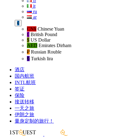
fr
it
ru
ar
€
CN¥
Chinese Yuan
£
British Pound
$
US Dollar
AED
Emirates Dirham
₽‎
Russian Rouble
₺‎
Turkish lira
酒店
国内航班
INTL航班
签证
保险
接送转移
一天之旅
伊朗之旅
量身定制的旅行！