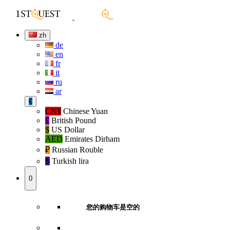
zh
de
en
fr
it
ru
ar
€
CN¥
Chinese Yuan
£
British Pound
$
US Dollar
AED
Emirates Dirham
₽‎
Russian Rouble
₺‎
Turkish lira
0
您的购物车是空的