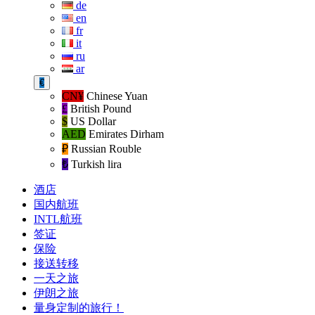
de
en
fr
it
ru
ar
€
CN¥
Chinese Yuan
£
British Pound
$
US Dollar
AED
Emirates Dirham
₽‎
Russian Rouble
₺‎
Turkish lira
酒店
国内航班
INTL航班
签证
保险
接送转移
一天之旅
伊朗之旅
量身定制的旅行！