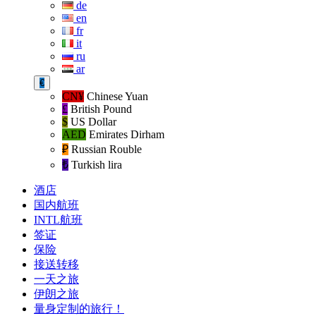
de
en
fr
it
ru
ar
€
CN¥
Chinese Yuan
£
British Pound
$
US Dollar
AED
Emirates Dirham
₽‎
Russian Rouble
₺‎
Turkish lira
酒店
国内航班
INTL航班
签证
保险
接送转移
一天之旅
伊朗之旅
量身定制的旅行！