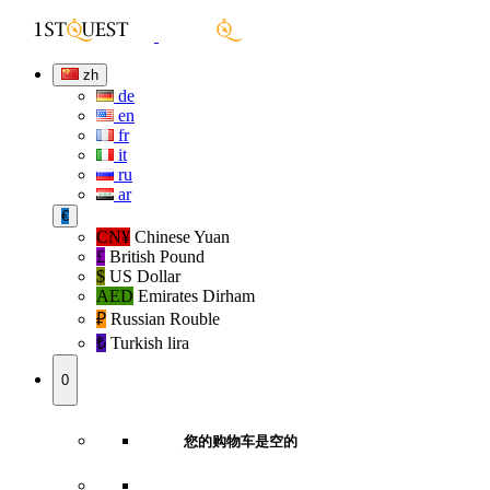
zh
de
en
fr
it
ru
ar
€
CN¥
Chinese Yuan
£
British Pound
$
US Dollar
AED
Emirates Dirham
₽‎
Russian Rouble
₺‎
Turkish lira
0
您的购物车是空的