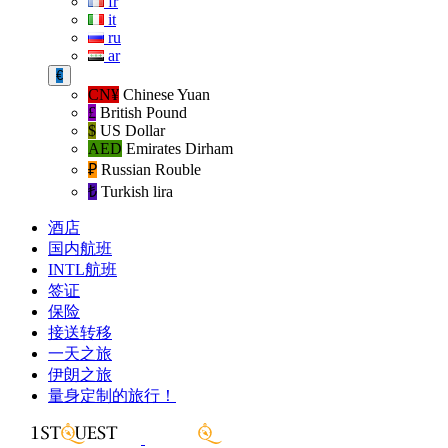
fr
it
ru
ar
€
CN¥
Chinese Yuan
£
British Pound
$
US Dollar
AED
Emirates Dirham
₽‎
Russian Rouble
₺‎
Turkish lira
酒店
国内航班
INTL航班
签证
保险
接送转移
一天之旅
伊朗之旅
量身定制的旅行！