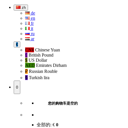
zh
de
en
fr
it
ru
ar
€
CN¥
Chinese Yuan
£
British Pound
$
US Dollar
AED
Emirates Dirham
₽‎
Russian Rouble
₺‎
Turkish lira
0
您的购物车是空的
全部的:
€
0