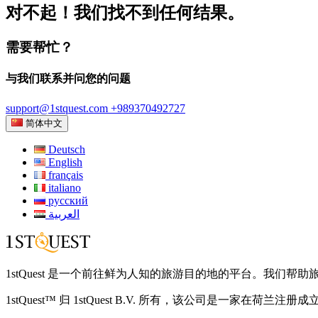
对不起！我们找不到任何结果。
需要帮忙？
与我们联系并问您的问题
support@1stquest.com
+989370492727
简体中文
Deutsch
English
français
italiano
русский
العربية
1stQuest 是一个前往鲜为人知的旅游目的地的平台。我
1stQuest™ 归 1stQuest B.V. 所有，该公司是一家在荷兰注