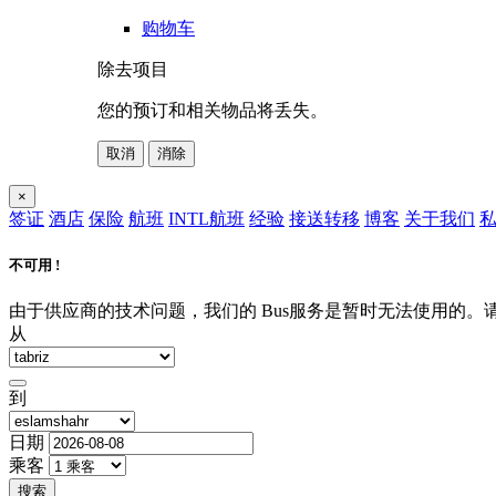
购物车
除去项目
您的预订和相关物品将丢失。
取消
消除
×
签证
酒店
保险
航班
INTL航班
经验
接送转移
博客
关于我们
私
不可用 !
由于供应商的技术问题，我们的 Bus服务是暂时无法使用的
从
到
日期
乘客
搜索