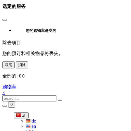
选定的服务
您的购物车是空的
除去项目
您的预订和相关物品将丢失。
取消
消除
全部的:
€
0
购物车
×
0
zh
de
en