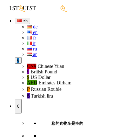
zh
de
en
fr
it
ru
ar
€
CN¥
Chinese Yuan
£
British Pound
$
US Dollar
AED
Emirates Dirham
₽‎
Russian Rouble
₺‎
Turkish lira
0
您的购物车是空的