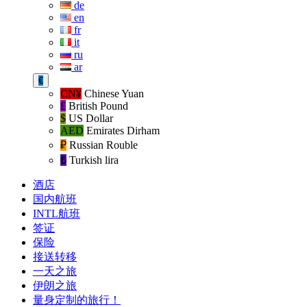
de
en
fr
it
ru
ar
€
CN¥
Chinese Yuan
£
British Pound
$
US Dollar
AED
Emirates Dirham
₽‎
Russian Rouble
₺‎
Turkish lira
酒店
国内航班
INTL航班
签证
保险
接送转移
一天之旅
伊朗之旅
量身定制的旅行！