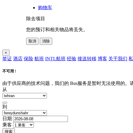
购物车
除去项目
您的预订和相关物品将丢失。
取消
消除
×
签证
酒店
保险
航班
INTL航班
经验
接送转移
博客
关于我们
私
不可用 !
由于供应商的技术问题，我们的 Bus服务是暂时无法使用的
从
到
日期
乘客
搜索