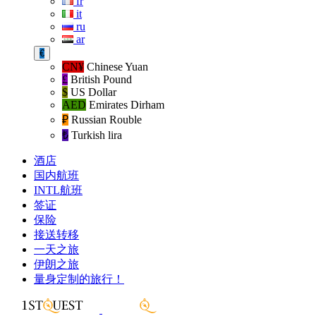
fr
it
ru
ar
€
CN¥
Chinese Yuan
£
British Pound
$
US Dollar
AED
Emirates Dirham
₽‎
Russian Rouble
₺‎
Turkish lira
酒店
国内航班
INTL航班
签证
保险
接送转移
一天之旅
伊朗之旅
量身定制的旅行！