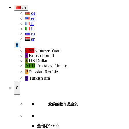
zh
de
en
fr
it
ru
ar
€
CN¥
Chinese Yuan
£
British Pound
$
US Dollar
AED
Emirates Dirham
₽‎
Russian Rouble
₺‎
Turkish lira
0
您的购物车是空的
全部的:
€
0