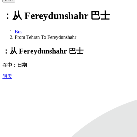
：从 Fereydunshahr
巴士
Bus
From Tehran To Fereydunshahr
：从 Fereydunshahr
巴士
在
中：日期
明天