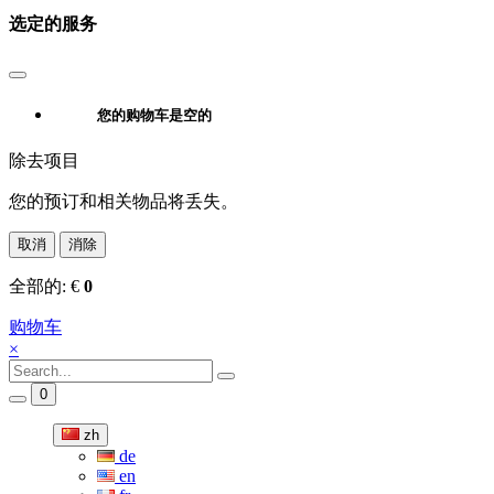
选定的服务
您的购物车是空的
除去项目
您的预订和相关物品将丢失。
取消
消除
全部的:
€
0
购物车
×
0
zh
de
en