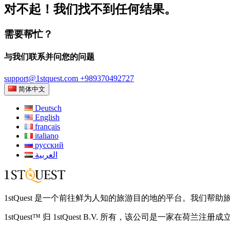
对不起！我们找不到任何结果。
需要帮忙？
与我们联系并问您的问题
support@1stquest.com
+989370492727
简体中文
Deutsch
English
français
italiano
русский
العربية
1stQuest 是一个前往鲜为人知的旅游目的地的平台。我
1stQuest™ 归 1stQuest B.V. 所有，该公司是一家在荷兰注