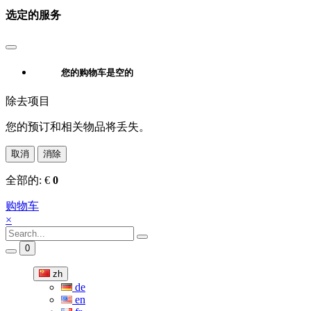
选定的服务
您的购物车是空的
除去项目
您的预订和相关物品将丢失。
取消
消除
全部的:
€
0
购物车
×
0
zh
de
en