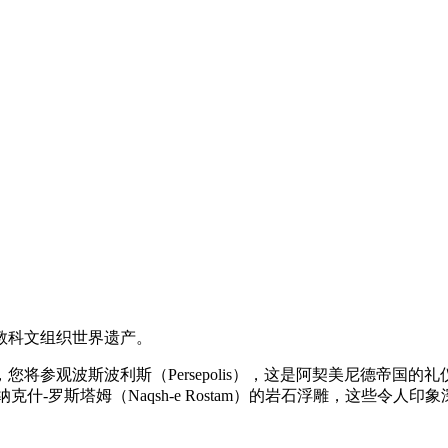
教科文组织世界遗产。
参观波斯波利斯（Persepolis），这是阿契美尼德帝国的礼仪
）和纳克什-罗斯塔姆（Naqsh-e Rostam）的岩石浮雕，这些