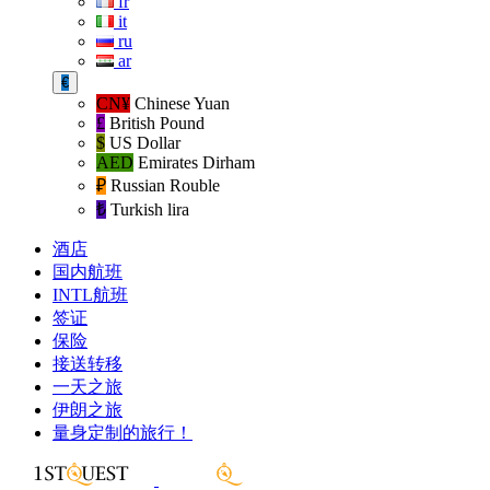
fr
it
ru
ar
€
CN¥
Chinese Yuan
£
British Pound
$
US Dollar
AED
Emirates Dirham
₽‎
Russian Rouble
₺‎
Turkish lira
酒店
国内航班
INTL航班
签证
保险
接送转移
一天之旅
伊朗之旅
量身定制的旅行！