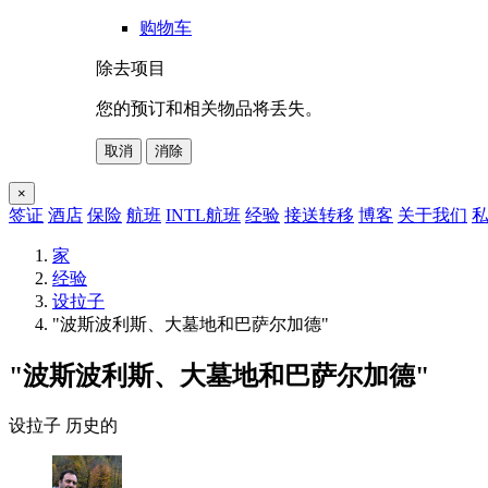
购物车
除去项目
您的预订和相关物品将丢失。
取消
消除
×
签证
酒店
保险
航班
INTL航班
经验
接送转移
博客
关于我们
私
家
经验
设拉子
"波斯波利斯、大墓地和巴萨尔加德"
"波斯波利斯、大墓地和巴萨尔加德"
设拉子
历史的