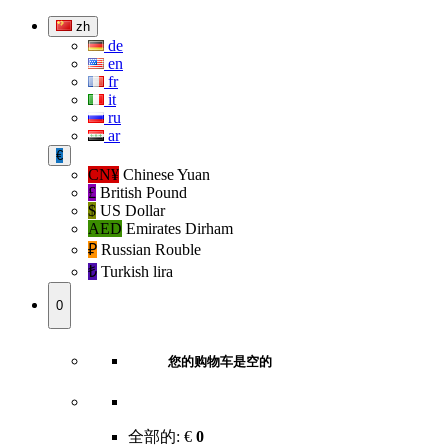
zh
de
en
fr
it
ru
ar
€
CN¥
Chinese Yuan
£
British Pound
$
US Dollar
AED
Emirates Dirham
₽‎
Russian Rouble
₺‎
Turkish lira
0
您的购物车是空的
全部的:
€
0