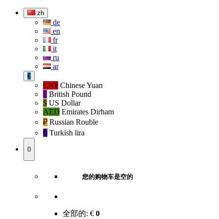
zh
de
en
fr
it
ru
ar
€
CN¥
Chinese Yuan
£
British Pound
$
US Dollar
AED
Emirates Dirham
₽‎
Russian Rouble
₺‎
Turkish lira
0
您的购物车是空的
全部的:
€
0