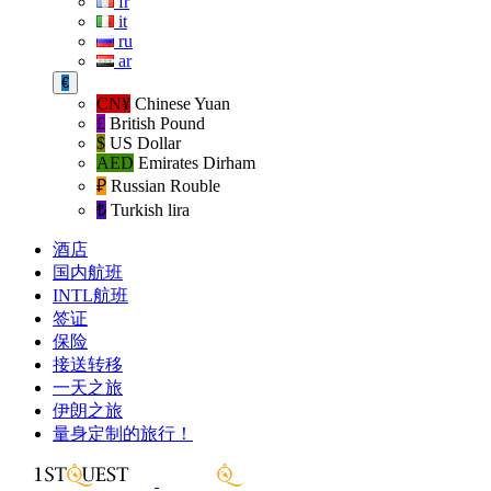
fr
it
ru
ar
€
CN¥
Chinese Yuan
£
British Pound
$
US Dollar
AED
Emirates Dirham
₽‎
Russian Rouble
₺‎
Turkish lira
酒店
国内航班
INTL航班
签证
保险
接送转移
一天之旅
伊朗之旅
量身定制的旅行！