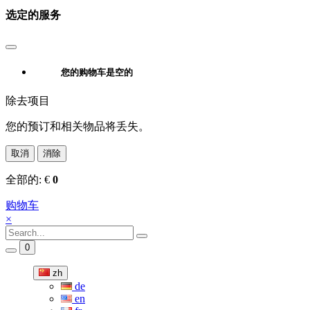
选定的服务
您的购物车是空的
除去项目
您的预订和相关物品将丢失。
取消
消除
全部的:
€
0
购物车
×
0
zh
de
en