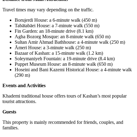
Travel times may vary depending on the traffic.
Borujerdi House
:
a 6-minute walk (450 m)
Tabātabāei House
:
a 7-minute walk (550 m)
Fin Garden
:
an 18-minute drive (8.1 km
(
Agha Bozorg Mosque: an 8-minute walk (650 m)
Sultan Amir Ahmad Bathhouse
:
a 4-minute walk (250 m)
Āmeri House: a 3-minute walk (250 m)
Bazaar of Kashan
:
a 15-minute walk (1.2 km)
Soleymaniyeh Fountain: a 19-minute drive (8.4 km)
Puppet Museum House
:
an 8-minute walk (650 m)
Hoseini and Bani Kazemi Historical House
:
a 4-minute walk
(290 m)
Events and Activities
Khademi traditional house offers tours of Kashan’s most popular
tourist attractions.
Guests
This property is mainly recommended for friends, couples, and
families.