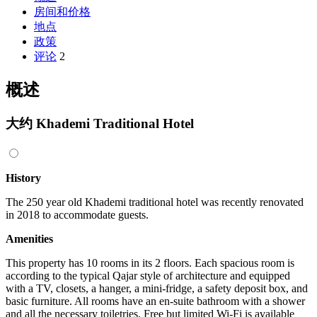
房间和价格
地点
政策
评论
2
概述
大约 Khademi Traditional Hotel
History
The 250 year old Khademi traditional hotel was recently renovated
in 2018 to accommodate guests.
Amenities
This property has 10 rooms in its 2 floors. Each spacious room is
according to the typical Qajar style of architecture and equipped
with a TV, closets, a hanger, a mini-fridge, a safety deposit box, and
basic furniture. All rooms have an en-suite bathroom with a shower
and all the necessary toiletries. Free but limited Wi-Fi is available