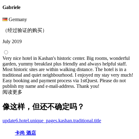
Gabriele
Germany
（经过验证的购买）
July 2019
Very nice hotel in Kashan's historic center. Big rooms, wonderful
garden, yummy breakfast plus friendly and always helpful staff.
Most historic sites are within walking distance. The hotel is in a
traditional and quiet neighbourhood. I enjoyed my stay very much!
Easy booking and payment process via 1stQuest. Please do not
publish my name and e-mail-address. Thank you!
阅读更多
像这样，但还不确定吗？
update6.hotel.unique_pages.kashan.traditional.title
卡尚 酒店