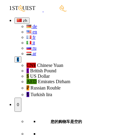
zh
de
en
fr
it
ru
ar
€
CN¥
Chinese Yuan
£
British Pound
$
US Dollar
AED
Emirates Dirham
₽‎
Russian Rouble
₺‎
Turkish lira
0
您的购物车是空的