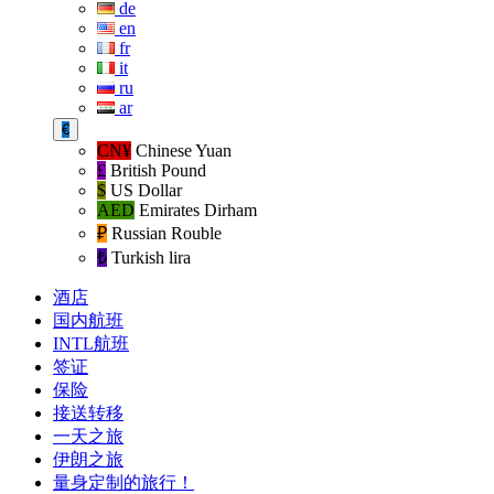
de
en
fr
it
ru
ar
€
CN¥
Chinese Yuan
£
British Pound
$
US Dollar
AED
Emirates Dirham
₽‎
Russian Rouble
₺‎
Turkish lira
酒店
国内航班
INTL航班
签证
保险
接送转移
一天之旅
伊朗之旅
量身定制的旅行！