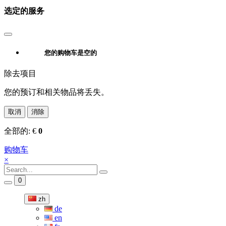
选定的服务
您的购物车是空的
除去项目
您的预订和相关物品将丢失。
取消
消除
全部的:
€
0
购物车
×
0
zh
de
en