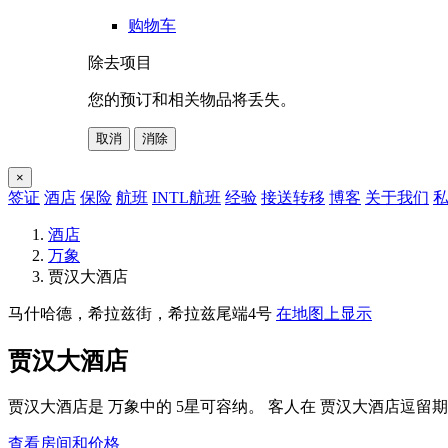
购物车
除去项目
您的预订和相关物品将丢失。
取消
消除
×
签证
酒店
保险
航班
INTL航班
经验
接送转移
博客
关于我们
私
酒店
万象
贾汉大酒店
马什哈德，希拉兹街，希拉兹尾端4号
在地图上显示
贾汉大酒店
贾汉大酒店是 万象中的 5星可容纳。 客人在 贾汉大酒店逗留期
查看房间和价格