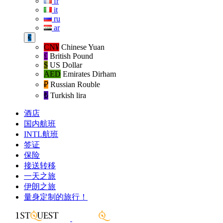
fr
it
ru
ar
€
CN¥
Chinese Yuan
£
British Pound
$
US Dollar
AED
Emirates Dirham
₽‎
Russian Rouble
₺‎
Turkish lira
酒店
国内航班
INTL航班
签证
保险
接送转移
一天之旅
伊朗之旅
量身定制的旅行！