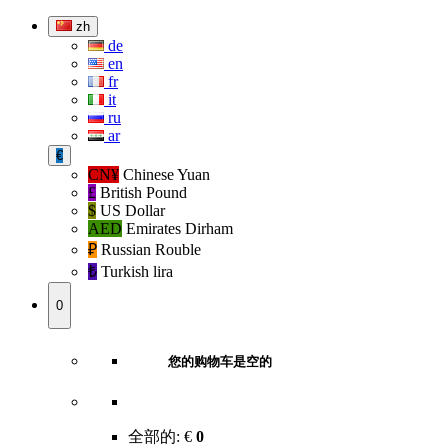
zh
de
en
fr
it
ru
ar
€
CN¥
Chinese Yuan
£
British Pound
$
US Dollar
AED
Emirates Dirham
₽‎
Russian Rouble
₺‎
Turkish lira
0
您的购物车是空的
全部的:
€
0