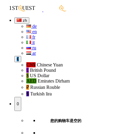
zh
de
en
fr
it
ru
ar
€
CN¥
Chinese Yuan
£
British Pound
$
US Dollar
AED
Emirates Dirham
₽‎
Russian Rouble
₺‎
Turkish lira
0
您的购物车是空的