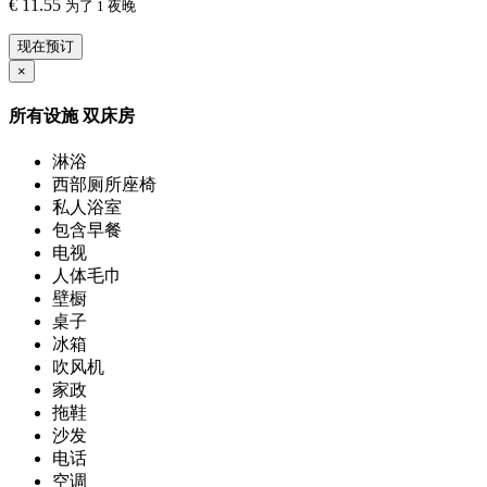
€
11.55
为了 1 夜晚
现在预订
×
所有设施
双床房
淋浴
西部厕所座椅
私人浴室
包含早餐
电视
人体毛巾
壁橱
桌子
冰箱
吹风机
家政
拖鞋
沙发
电话
空调