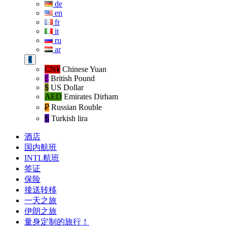
de
en
fr
it
ru
ar
€
CN¥
Chinese Yuan
£
British Pound
$
US Dollar
AED
Emirates Dirham
₽‎
Russian Rouble
₺‎
Turkish lira
酒店
国内航班
INTL航班
签证
保险
接送转移
一天之旅
伊朗之旅
量身定制的旅行！