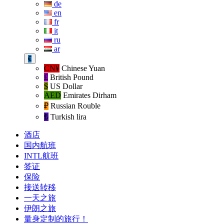
de
en
fr
it
ru
ar
€
CN¥
Chinese Yuan
£
British Pound
$
US Dollar
AED
Emirates Dirham
₽‎
Russian Rouble
₺‎
Turkish lira
酒店
国内航班
INTL航班
签证
保险
接送转移
一天之旅
伊朗之旅
量身定制的旅行！