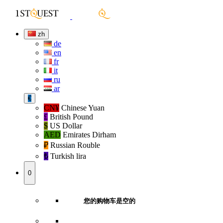
zh
de
en
fr
it
ru
ar
€
CN¥
Chinese Yuan
£
British Pound
$
US Dollar
AED
Emirates Dirham
₽‎
Russian Rouble
₺‎
Turkish lira
0
您的购物车是空的