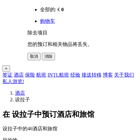
全部的:
€
0
购物车
除去项目
您的预订和相关物品将丢失。
取消
消除
×
签证
酒店
保险
航班
INTL航班
经验
接送转移
博客
关于我们
私人游览!
酒店
设拉子
在 设拉子中预订酒店和旅馆
设拉子中的46酒店和旅馆