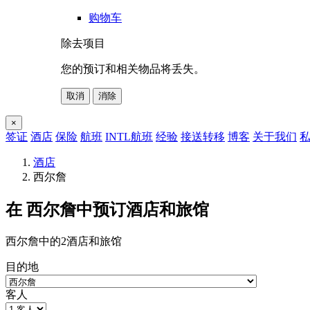
购物车
除去项目
您的预订和相关物品将丢失。
取消
消除
×
签证
酒店
保险
航班
INTL航班
经验
接送转移
博客
关于我们
私
酒店
西尔詹
在 西尔詹中预订酒店和旅馆
西尔詹中的2酒店和旅馆
目的地
客人