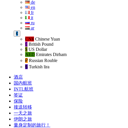
de
en
fr
it
ru
ar
€
CN¥
Chinese Yuan
£
British Pound
$
US Dollar
AED
Emirates Dirham
₽‎
Russian Rouble
₺‎
Turkish lira
酒店
国内航班
INTL航班
签证
保险
接送转移
一天之旅
伊朗之旅
量身定制的旅行！