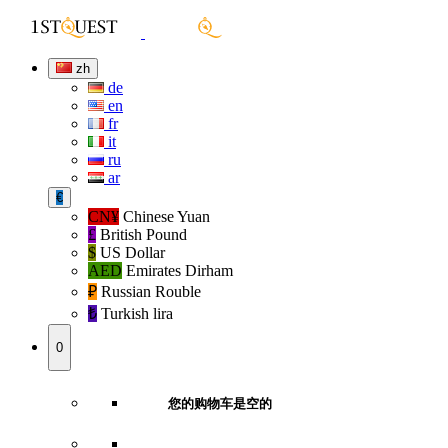
zh
de
en
fr
it
ru
ar
€
CN¥
Chinese Yuan
£
British Pound
$
US Dollar
AED
Emirates Dirham
₽‎
Russian Rouble
₺‎
Turkish lira
0
您的购物车是空的