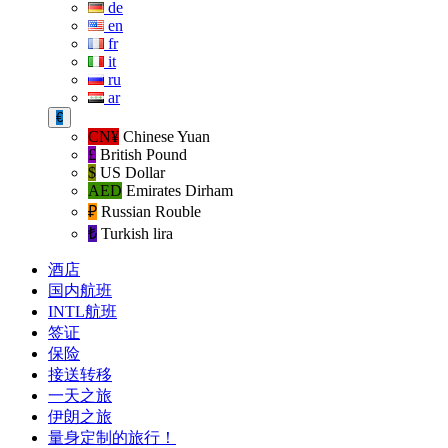
de
en
fr
it
ru
ar
€
CN¥
Chinese Yuan
£
British Pound
$
US Dollar
AED
Emirates Dirham
₽‎
Russian Rouble
₺‎
Turkish lira
酒店
国内航班
INTL航班
签证
保险
接送转移
一天之旅
伊朗之旅
量身定制的旅行！