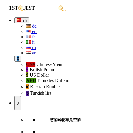
zh
de
en
fr
it
ru
ar
€
CN¥
Chinese Yuan
£
British Pound
$
US Dollar
AED
Emirates Dirham
₽‎
Russian Rouble
₺‎
Turkish lira
0
您的购物车是空的