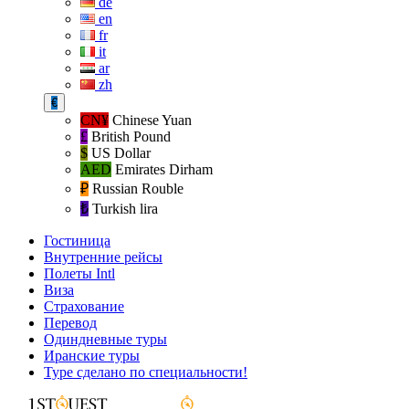
de
en
fr
it
ar
zh
€
CN¥
Chinese Yuan
£
British Pound
$
US Dollar
AED
Emirates Dirham
₽‎
Russian Rouble
₺‎
Turkish lira
Гостиница
Внутренние рейсы
Полеты Intl
Виза
Страхование
Перевод
Одиндневные туры
Иранские туры
Туре сделано по специальности!