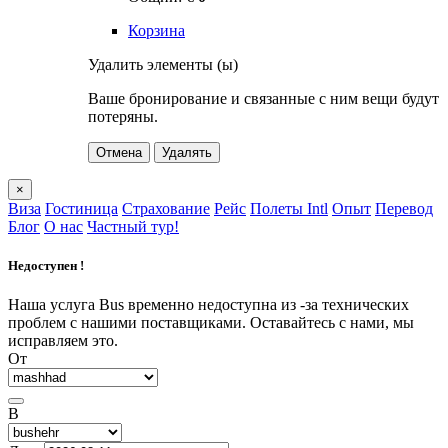
Корзина
Удалить элементы (ы)
Ваше бронирование и связанные с ним вещи будут
потеряны.
Отмена
Удалять
×
Виза
Гостиница
Страхование
Рейс
Полеты Intl
Опыт
Перевод
Блог
О нас
Частный тур!
Недоступен !
Наша услуга Bus временно недоступна из -за технических
проблем с нашими поставщиками. Оставайтесь с нами, мы
исправляем это.
От
В