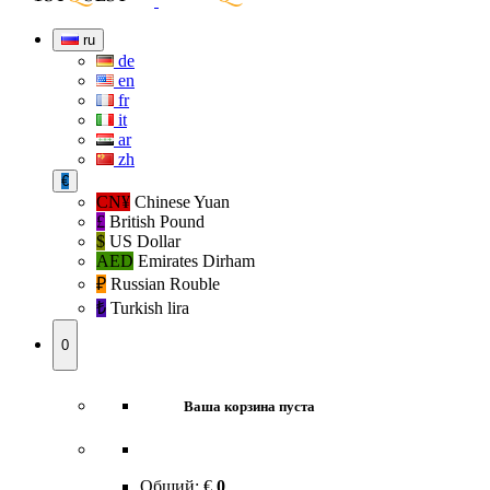
ru
de
en
fr
it
ar
zh
€
CN¥
Chinese Yuan
£
British Pound
$
US Dollar
AED
Emirates Dirham
₽‎
Russian Rouble
₺‎
Turkish lira
0
Ваша корзина пуста
Общий:
€
0