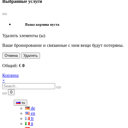
Выбранные услуги
Ваша корзина пуста
Удалить элементы (ы)
Ваше бронирование и связанные с ним вещи будут потеряны.
Отмена
Удалять
Общий:
€
0
Корзина
×
0
ru
de
en
fr
it