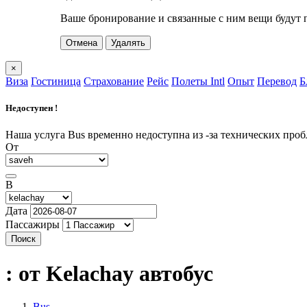
Ваше бронирование и связанные с ним вещи будут 
Отмена
Удалять
×
Виза
Гостиница
Страхование
Рейс
Полеты Intl
Опыт
Перевод
Б
Недоступен !
Наша услуга Bus временно недоступна из -за технических про
От
В
Дата
Пассажиры
Поиск
: от Kelachay
автобус
Bus