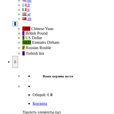
en
fr
it
ar
zh
€
CN¥
Chinese Yuan
£
British Pound
$
US Dollar
AED
Emirates Dirham
₽‎
Russian Rouble
₺‎
Turkish lira
0
Ваша корзина пуста
Общий:
€
0
Корзина
Удалить элементы (ы)