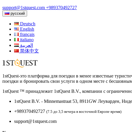
support@1stquest.com
+989370492727
русский
Deutsch
English
français
italiano
العربية
简体中文
1stQuest-это платформа для поездки в менее известные турист
поездки и бронировать свои услуги в одном месте с бесшовны
1stQuest ™ принадлежит 1stQuest B.V., компании с ограничен
1stQuest B.V. - Minnemastraat 53, 8911GW Леуварден, Ни
+989370492727
(7.5 до 3,5 вечера в восточной Европе время)
support@1stquest.com