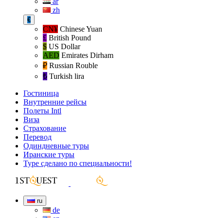
ar
zh
€
CN¥
Chinese Yuan
£
British Pound
$
US Dollar
AED
Emirates Dirham
₽‎
Russian Rouble
₺‎
Turkish lira
Гостиница
Внутренние рейсы
Полеты Intl
Виза
Страхование
Перевод
Одиндневные туры
Иранские туры
Туре сделано по специальности!
ru
de