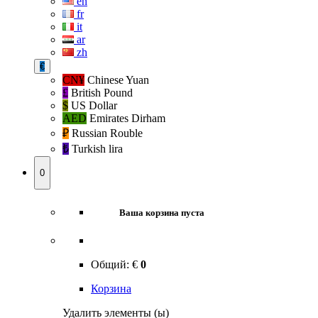
en
fr
it
ar
zh
€
CN¥
Chinese Yuan
£
British Pound
$
US Dollar
AED
Emirates Dirham
₽‎
Russian Rouble
₺‎
Turkish lira
0
Ваша корзина пуста
Общий:
€
0
Корзина
Удалить элементы (ы)