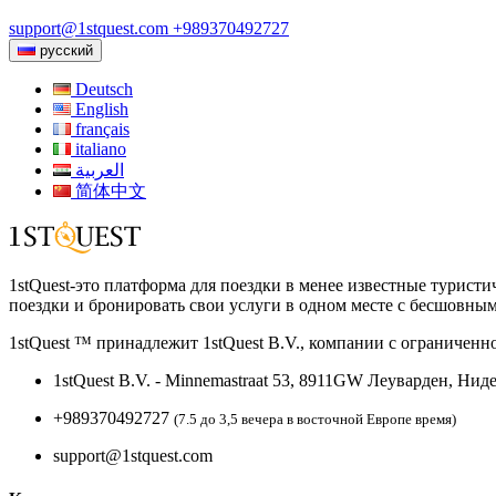
support@1stquest.com
+989370492727
русский
Deutsch
English
français
italiano
العربية
简体中文
1stQuest-это платформа для поездки в менее известные турист
поездки и бронировать свои услуги в одном месте с бесшовны
1stQuest ™ принадлежит 1stQuest B.V., компании с ограничен
1stQuest B.V. - Minnemastraat 53, 8911GW Леуварден, Ни
+989370492727
(7.5 до 3,5 вечера в восточной Европе время)
support@1stquest.com