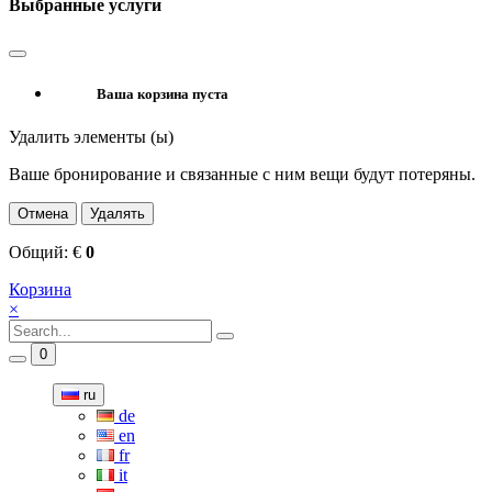
Выбранные услуги
Ваша корзина пуста
Удалить элементы (ы)
Ваше бронирование и связанные с ним вещи будут потеряны.
Отмена
Удалять
Общий:
€
0
Корзина
×
0
ru
de
en
fr
it