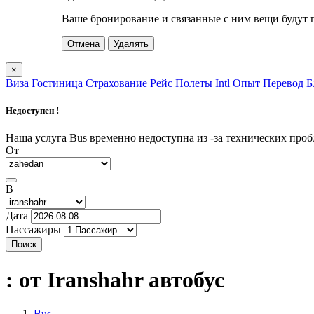
Ваше бронирование и связанные с ним вещи будут 
Отмена
Удалять
×
Виза
Гостиница
Страхование
Рейс
Полеты Intl
Опыт
Перевод
Б
Недоступен !
Наша услуга Bus временно недоступна из -за технических про
От
В
Дата
Пассажиры
Поиск
: от Iranshahr
автобус
Bus