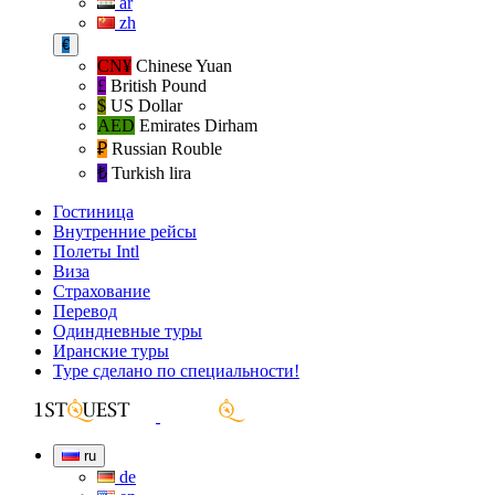
ar
zh
€
CN¥
Chinese Yuan
£
British Pound
$
US Dollar
AED
Emirates Dirham
₽‎
Russian Rouble
₺‎
Turkish lira
Гостиница
Внутренние рейсы
Полеты Intl
Виза
Страхование
Перевод
Одиндневные туры
Иранские туры
Туре сделано по специальности!
ru
de