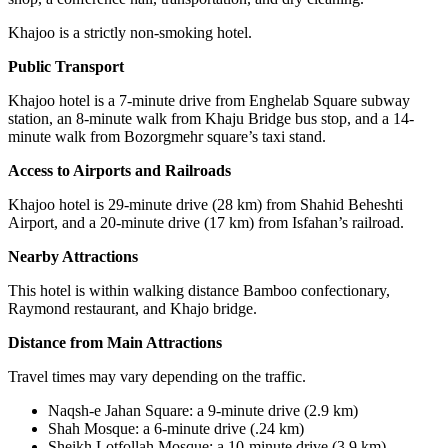
Khajoo is a strictly non-smoking hotel.
Public Transport
Khajoo hotel is a 7-minute drive from Enghelab Square subway
station, an 8-minute walk from Khaju Bridge bus stop, and a 14-
minute walk from Bozorgmehr square’s taxi stand.
Access to Airports and Railroads
Khajoo hotel is 29-minute drive (28 km) from Shahid Beheshti
Airport, and a 20-minute drive (17 km) from Isfahan’s railroad.
Nearby Attractions
This hotel is within walking distance Bamboo confectionary,
Raymond restaurant, and Khajo bridge.
Distance from Main Attractions
Travel times may vary depending on the traffic.
Naqsh-e Jahan Square
:
a 9-minute drive (2.9 km)
Shah Mosque
:
a 6-minute drive (
2.
4 km)
Sheikh Lotfollah Mosque
:
a 10-minute drive (3.9 km)