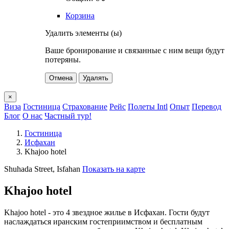
Корзина
Удалить элементы (ы)
Ваше бронирование и связанные с ним вещи будут
потеряны.
Отмена
Удалять
×
Виза
Гостиница
Страхование
Рейс
Полеты Intl
Опыт
Перевод
Блог
О нас
Частный тур!
Гостиница
Исфахан
Khajoo hotel
Shuhada Street, Isfahan
Показать на карте
Khajoo hotel
Khajoo hotel - это 4 звездное жилье в Исфахан. Гости будут
наслаждаться иранским гостеприимством и бесплатным