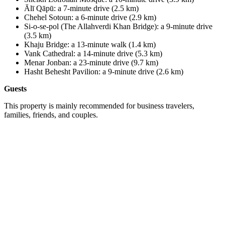
Ālī Qāpū
:
a 7-minute drive (2.5 km)
Chehel Sotoun
:
a 6-minute drive (2.9 km)
Si-o-se-pol (The Allahverdi Khan Bridge): a 9-minute drive
(3.5 km)
Khaju Bridge
:
a 13-minute walk (1.4 km)
Vank Cathedral
:
a 14-minute drive (5.3 km)
Menar Jonban
:
a 23-minute drive (9.7 km)
Hasht Behesht Pavilion
:
a 9-minute drive (2.6 km)
Guests
This property is mainly recommended for business travelers,
families, friends, and couples.