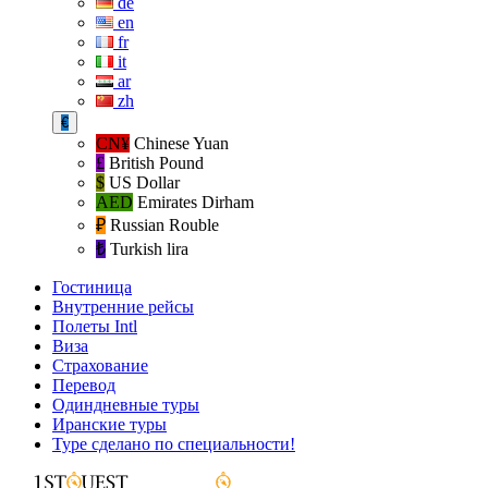
de
en
fr
it
ar
zh
€
CN¥
Chinese Yuan
£
British Pound
$
US Dollar
AED
Emirates Dirham
₽‎
Russian Rouble
₺‎
Turkish lira
Гостиница
Внутренние рейсы
Полеты Intl
Виза
Страхование
Перевод
Одиндневные туры
Иранские туры
Туре сделано по специальности!