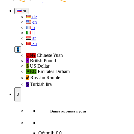
ru
de
en
fr
it
ar
zh
€
CN¥
Chinese Yuan
£
British Pound
$
US Dollar
AED
Emirates Dirham
₽‎
Russian Rouble
₺‎
Turkish lira
0
Ваша корзина пуста
Общий:
€
0