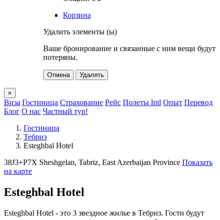
Корзина
Удалить элементы (ы)
Ваше бронирование и связанные с ним вещи будут
потеряны.
Отмена
Удалять
×
Виза
Гостиница
Страхование
Рейс
Полеты Intl
Опыт
Перевод
Блог
О нас
Частный тур!
Гостиница
Тебриз
Esteghbal Hotel
38J3+P7X Sheshgelan, Tabriz, East Azerbaijan Province
Показать
на карте
Esteghbal Hotel
Esteghbal Hotel - это 3 звездное жилье в Тебриз. Гости будут