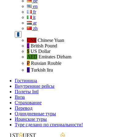
de
en
fr
it
ar
zh
€
CN¥
Chinese Yuan
£
British Pound
$
US Dollar
AED
Emirates Dirham
₽‎
Russian Rouble
₺‎
Turkish lira
Гостиница
Внутренние рейсы
Полеты Intl
Виза
Страхование
Перевод
Одиндневные туры
Иранские туры
Туре сделано по специальности!