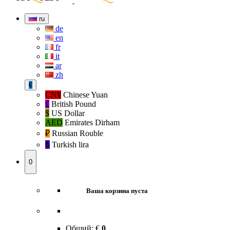
ru
de
en
fr
it
ar
zh
€
CN¥
Chinese Yuan
£
British Pound
$
US Dollar
AED
Emirates Dirham
₽‎
Russian Rouble
₺‎
Turkish lira
0
Ваша корзина пуста
Общий:
€
0