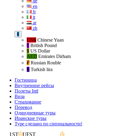
de
en
fr
it
ar
zh
€
CN¥
Chinese Yuan
£
British Pound
$
US Dollar
AED
Emirates Dirham
₽‎
Russian Rouble
₺‎
Turkish lira
Гостиница
Внутренние рейсы
Полеты Intl
Виза
Страхование
Перевод
Одиндневные туры
Иранские туры
Туре сделано по специальности!