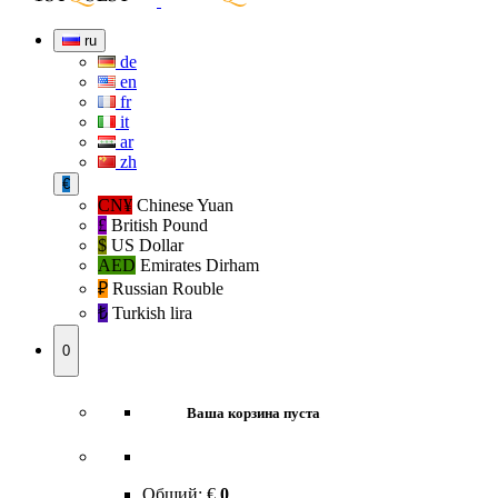
ru
de
en
fr
it
ar
zh
€
CN¥
Chinese Yuan
£
British Pound
$
US Dollar
AED
Emirates Dirham
₽‎
Russian Rouble
₺‎
Turkish lira
0
Ваша корзина пуста
Общий:
€
0