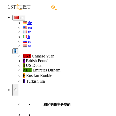
zh
de
en
fr
it
ru
ar
€
CN¥
Chinese Yuan
£
British Pound
$
US Dollar
AED
Emirates Dirham
₽‎
Russian Rouble
₺‎
Turkish lira
0
您的购物车是空的