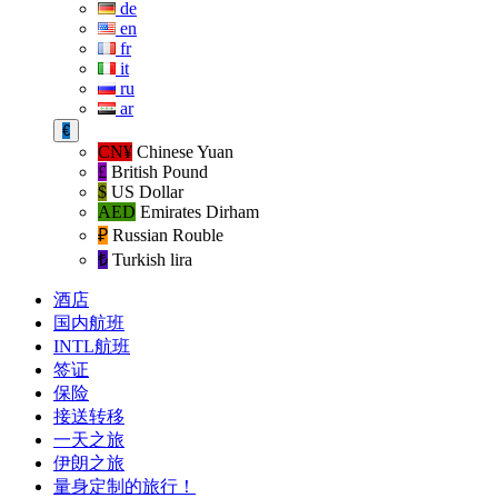
de
en
fr
it
ru
ar
€
CN¥
Chinese Yuan
£
British Pound
$
US Dollar
AED
Emirates Dirham
₽‎
Russian Rouble
₺‎
Turkish lira
酒店
国内航班
INTL航班
签证
保险
接送转移
一天之旅
伊朗之旅
量身定制的旅行！