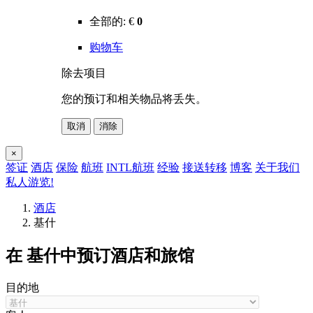
全部的:
€
0
购物车
除去项目
您的预订和相关物品将丢失。
取消
消除
×
签证
酒店
保险
航班
INTL航班
经验
接送转移
博客
关于我们
私人游览!
酒店
基什
在 基什中预订酒店和旅馆
目的地