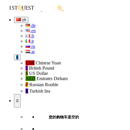
zh
de
en
fr
it
ru
ar
€
CN¥
Chinese Yuan
£
British Pound
$
US Dollar
AED
Emirates Dirham
₽‎
Russian Rouble
₺‎
Turkish lira
0
您的购物车是空的