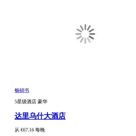
畅销书
5星级酒店
豪华
达里乌什大酒店
从
€67.16
每晚