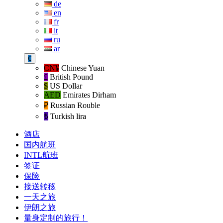
de
en
fr
it
ru
ar
€
CN¥
Chinese Yuan
£
British Pound
$
US Dollar
AED
Emirates Dirham
₽‎
Russian Rouble
₺‎
Turkish lira
酒店
国内航班
INTL航班
签证
保险
接送转移
一天之旅
伊朗之旅
量身定制的旅行！