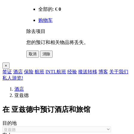
全部的:
€
0
购物车
除去项目
您的预订和相关物品将丢失。
取消
消除
×
签证
酒店
保险
航班
INTL航班
经验
接送转移
博客
关于我们
私人游览!
酒店
亚兹德
在 亚兹德中预订酒店和旅馆
目的地