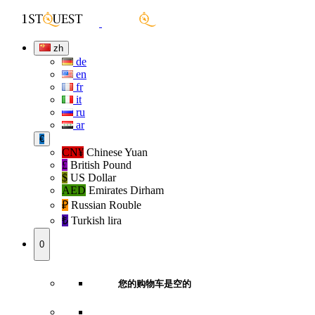
zh
de
en
fr
it
ru
ar
€
CN¥
Chinese Yuan
£
British Pound
$
US Dollar
AED
Emirates Dirham
₽‎
Russian Rouble
₺‎
Turkish lira
0
您的购物车是空的