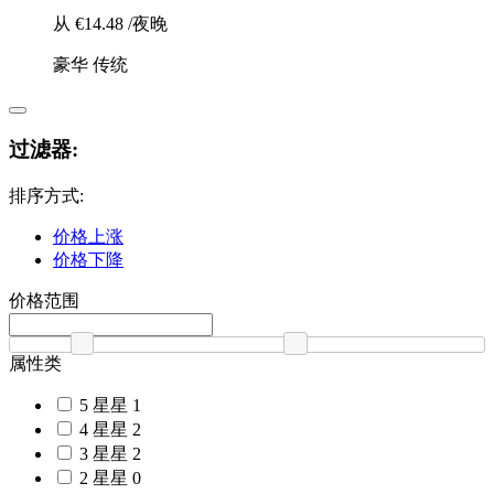
从
€14.48
/夜晚
豪华
传统
过滤器:
排序方式:
价格上涨
价格下降
价格范围
属性类
5 星星
1
4 星星
2
3 星星
2
2 星星
0