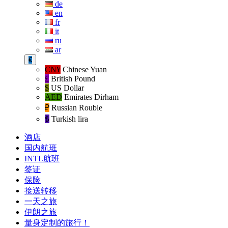
de
en
fr
it
ru
ar
€
CN¥
Chinese Yuan
£
British Pound
$
US Dollar
AED
Emirates Dirham
₽‎
Russian Rouble
₺‎
Turkish lira
酒店
国内航班
INTL航班
签证
保险
接送转移
一天之旅
伊朗之旅
量身定制的旅行！