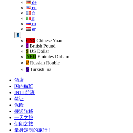
de
en
fr
it
ru
ar
€
CN¥
Chinese Yuan
£
British Pound
$
US Dollar
AED
Emirates Dirham
₽‎
Russian Rouble
₺‎
Turkish lira
酒店
国内航班
INTL航班
签证
保险
接送转移
一天之旅
伊朗之旅
量身定制的旅行！