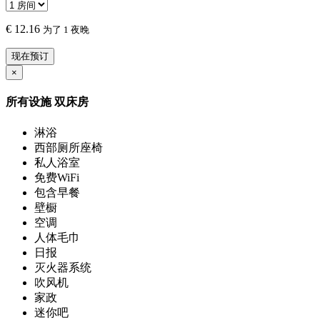
€
12.16
为了 1 夜晚
现在预订
×
所有设施
双床房
淋浴
西部厕所座椅
私人浴室
免费WiFi
包含早餐
壁橱
空调
人体毛巾
日报
灭火器系统
吹风机
家政
迷你吧