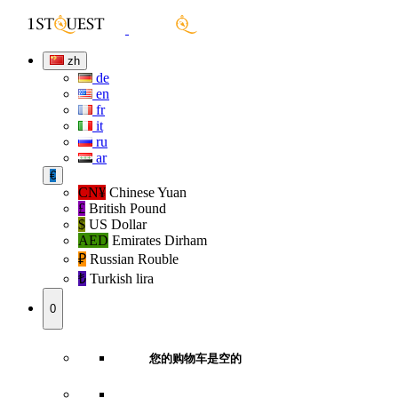
zh
de
en
fr
it
ru
ar
€
CN¥
Chinese Yuan
£
British Pound
$
US Dollar
AED
Emirates Dirham
₽‎
Russian Rouble
₺‎
Turkish lira
0
您的购物车是空的