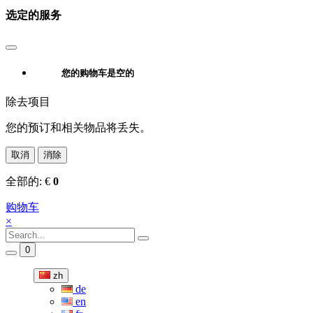
选定的服务
您的购物车是空的
除去项目
您的预订和相关物品将丢失。
取消
消除
全部的:
€
0
购物车
×
0
zh
de
en