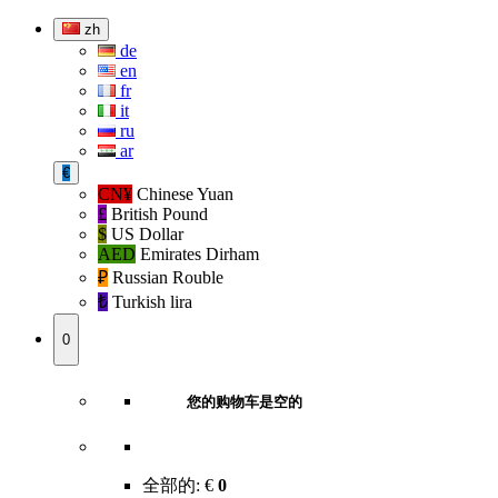
zh
de
en
fr
it
ru
ar
€
CN¥
Chinese Yuan
£
British Pound
$
US Dollar
AED
Emirates Dirham
₽‎
Russian Rouble
₺‎
Turkish lira
0
您的购物车是空的
全部的:
€
0