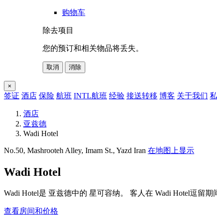
购物车
除去项目
您的预订和相关物品将丢失。
取消
消除
×
签证
酒店
保险
航班
INTL航班
经验
接送转移
博客
关于我们
私
酒店
亚兹德
Wadi Hotel
No.50, Mashrooteh Alley, Imam St., Yazd Iran
在地图上显示
Wadi Hotel
Wadi Hotel是 亚兹德中的 星可容纳。 客人在 Wadi Hote
查看房间和价格