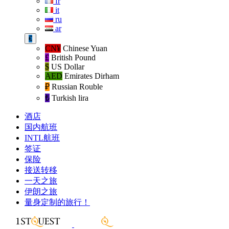
fr
it
ru
ar
€
CN¥
Chinese Yuan
£
British Pound
$
US Dollar
AED
Emirates Dirham
₽‎
Russian Rouble
₺‎
Turkish lira
酒店
国内航班
INTL航班
签证
保险
接送转移
一天之旅
伊朗之旅
量身定制的旅行！