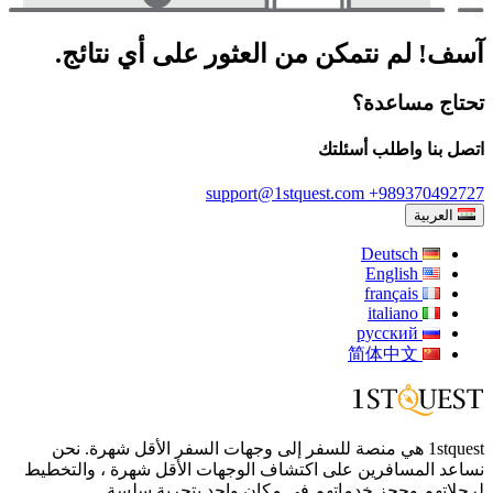
آسف! لم نتمكن من العثور على أي نتائج.
تحتاج مساعدة؟
اتصل بنا واطلب أسئلتك
support@1stquest.com
+989370492727
العربية
Deutsch
English
français
italiano
русский
简体中文
1stquest هي منصة للسفر إلى وجهات السفر الأقل شهرة. نحن
نساعد المسافرين على اكتشاف الوجهات الأقل شهرة ، والتخطيط
لرحلاتهم وحجز خدماتهم في مكان واحد بتجربة سلسة.