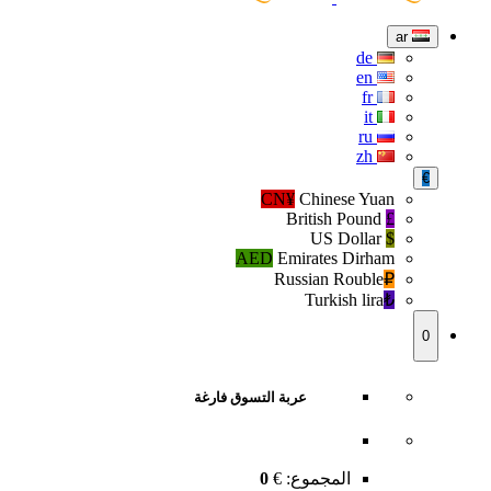
ar
de
en
fr
it
ru
zh
€
CN¥
Chinese Yuan
British Pound
£
US Dollar
$
AED
Emirates Dirham
Russian Rouble
₽‎
Turkish lira
₺‎
0
عربة التسوق فارغة
المجموع:
€
0