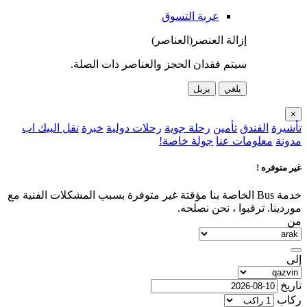
عربة التسوق
إزالة العنصر(العناصر)
سيتم فقدان الحجز والعناصر ذات الصلة.
يلغي
يزيل
×
تأشيرة
الفندق
تأمين
رحلة جوية
رحلات دولية
خبرة
نقل البيك اب
مدونة
معلومات عنا
جولة خاصة!
غير متوفره !
خدمة Bus الخاصة بنا مؤقتة غير متوفرة بسبب المشكلات الفنية مع
موردينا. ترقبوا ، نحن نصلحه.
من
إلى
تاريخ
ركاب