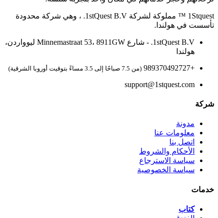
1Stquest ™ مملوكة لشركة 1stQuest B.V. ، وهي شركة محدودة
تأسست في هولندا.
1stQuest B.V. - شارع Minnemastraat 53، 8911GW ليوواردن،
هولندا
+989370492727
(من 7.5 صباحًا إلى 3.5 مساءً بتوقيت أوروبا الشرقية)
support@1stquest.com
شركة
مدونة
معلومات عنا
اتصل بنا
الأحكام والشروط
سياسة الاسترجاع
سياسة الخصوصية
خدمات
كتاب