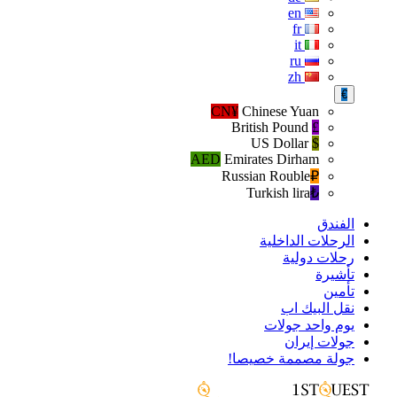
en
fr
it
ru
zh
€
CN¥
Chinese Yuan
British Pound
£
US Dollar
$
AED
Emirates Dirham
Russian Rouble
₽‎
Turkish lira
₺‎
الفندق
الرحلات الداخلية
رحلات دولية
تأشيرة
تأمين
نقل البيك اب
يوم واحد جولات
جولات إيران
جولة مصممة خصيصا!