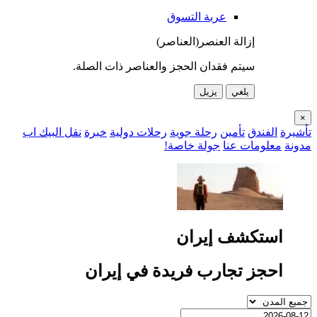
عربة التسوق
إزالة العنصر(العناصر)
سيتم فقدان الحجز والعناصر ذات الصلة.
يلغي
يزيل
×
تأشيرة
الفندق
تأمين
رحلة جوية
رحلات دولية
خبرة
نقل البيك اب
مدونة
معلومات عنا
جولة خاصة!
استكشف إيران
احجز تجارب فريدة في إيران