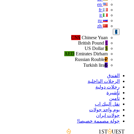
en
fr
it
ru
zh
€
CN¥
Chinese Yuan
British Pound
£
US Dollar
$
AED
Emirates Dirham
Russian Rouble
₽‎
Turkish lira
₺‎
الفندق
الرحلات الداخلية
رحلات دولية
تأشيرة
تأمين
نقل البيك اب
يوم واحد جولات
جولات إيران
جولة مصممة خصيصا!