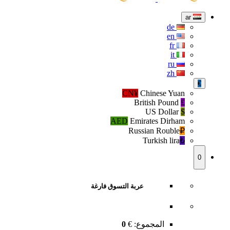
ar
de
en
fr
it
ru
zh
€
CN¥
Chinese Yuan
British Pound
£
US Dollar
$
AED
Emirates Dirham
Russian Rouble
₽‎
Turkish lira
₺‎
0
عربة التسوق فارغة
المجموع:
€
0