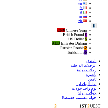
en
fr
it
ru
zh
€
CN¥
Chinese Yuan
British Pound
£
US Dollar
$
AED
Emirates Dirham
Russian Rouble
₽‎
Turkish lira
₺‎
الفندق
الرحلات الداخلية
رحلات دولية
تأشيرة
تأمين
نقل البيك اب
يوم واحد جولات
جولات إيران
جولة مصممة خصيصا!