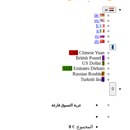
ar
de
en
fr
it
ru
zh
€
CN¥
Chinese Yuan
British Pound
£
US Dollar
$
AED
Emirates Dirham
Russian Rouble
₽‎
Turkish lira
₺‎
0
عربة التسوق فارغة
المجموع:
€
0