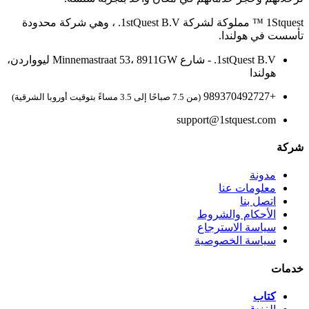
1Stquest ™ مملوكة لشركة 1stQuest B.V. ، وهي شركة محدودة
تأسست في هولندا.
1stQuest B.V. - شارع Minnemastraat 53، 8911GW ليوواردن،
هولندا
+989370492727
(من 7.5 صباحًا إلى 3.5 مساءً بتوقيت أوروبا الشرقية)
support@1stquest.com
شركة
مدونة
معلومات عنا
اتصل بنا
الأحكام والشروط
سياسة الاسترجاع
سياسة الخصوصية
خدمات
كتاب