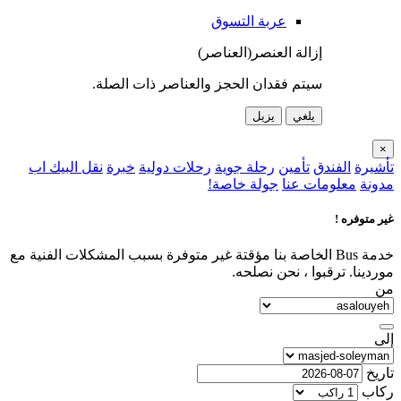
عربة التسوق
إزالة العنصر(العناصر)
سيتم فقدان الحجز والعناصر ذات الصلة.
يلغي
يزيل
×
تأشيرة
الفندق
تأمين
رحلة جوية
رحلات دولية
خبرة
نقل البيك اب
مدونة
معلومات عنا
جولة خاصة!
غير متوفره !
خدمة Bus الخاصة بنا مؤقتة غير متوفرة بسبب المشكلات الفنية مع
موردينا. ترقبوا ، نحن نصلحه.
من
إلى
تاريخ
ركاب