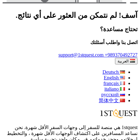
آسف! لم نتمكن من العثور على أي نتائج.
تحتاج مساعدة؟
اتصل بنا واطلب أسئلتك
support@1stquest.com
+989370492727
العربية
Deutsch
English
français
italiano
русский
简体中文
1stquest هي منصة للسفر إلى وجهات السفر الأقل شهرة. نحن
نساعد المسافرين على اكتشاف الوجهات الأقل شهرة ، والتخطيط
لرحلاتهم وحجز خدماتهم في مكان واحد بتجربة سلسة.