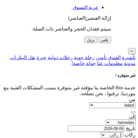
عربة التسوق
إزالة العنصر(العناصر)
سيتم فقدان الحجز والعناصر ذات الصلة.
يلغي
يزيل
×
تأشيرة
الفندق
تأمين
رحلة جوية
رحلات دولية
خبرة
نقل البيك اب
مدونة
معلومات عنا
جولة خاصة!
غير متوفره !
خدمة Bus الخاصة بنا مؤقتة غير متوفرة بسبب المشكلات الفنية مع
موردينا. ترقبوا ، نحن نصلحه.
من
إلى
تاريخ
ركاب