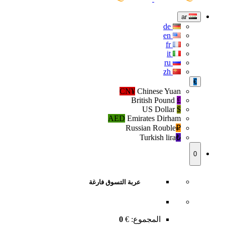
ar
de
en
fr
it
ru
zh
€
CN¥
Chinese Yuan
British Pound
£
US Dollar
$
AED
Emirates Dirham
Russian Rouble
₽‎
Turkish lira
₺‎
0
عربة التسوق فارغة
المجموع:
€
0