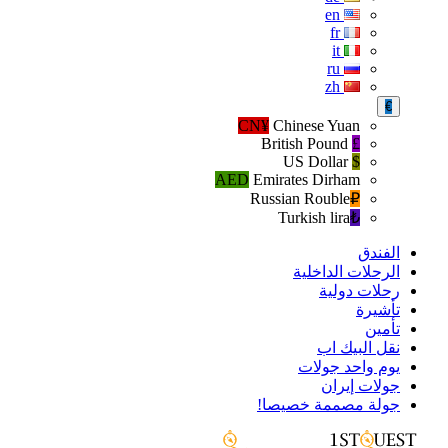
en
fr
it
ru
zh
€
CN¥
Chinese Yuan
British Pound
£
US Dollar
$
AED
Emirates Dirham
Russian Rouble
₽‎
Turkish lira
₺‎
الفندق
الرحلات الداخلية
رحلات دولية
تأشيرة
تأمين
نقل البيك اب
يوم واحد جولات
جولات إيران
جولة مصممة خصيصا!