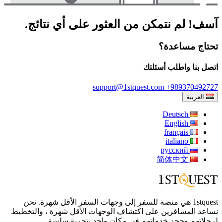
آسف! لم نتمكن من العثور على أي نتائج.
تحتاج مساعدة؟
اتصل بنا واطلب أسئلتك
support@1stquest.com
+989370492727
العربية
Deutsch
English
français
italiano
русский
简体中文
1stquest هي منصة للسفر إلى وجهات السفر الأقل شهرة. نحن
نساعد المسافرين على اكتشاف الوجهات الأقل شهرة ، والتخطيط
لرحلاتهم وحجز خدماتهم في مكان واحد بتجربة سلسة.