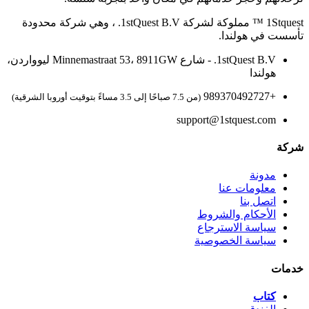
1Stquest ™ مملوكة لشركة 1stQuest B.V. ، وهي شركة محدودة
تأسست في هولندا.
1stQuest B.V. - شارع Minnemastraat 53، 8911GW ليوواردن،
هولندا
+989370492727
(من 7.5 صباحًا إلى 3.5 مساءً بتوقيت أوروبا الشرقية)
support@1stquest.com
شركة
مدونة
معلومات عنا
اتصل بنا
الأحكام والشروط
سياسة الاسترجاع
سياسة الخصوصية
خدمات
كتاب