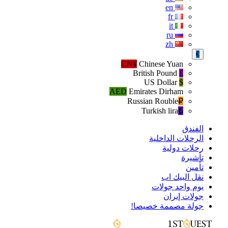
en
fr
it
ru
zh
€
CN¥
Chinese Yuan
British Pound
£
US Dollar
$
AED
Emirates Dirham
Russian Rouble
₽‎
Turkish lira
₺‎
الفندق
الرحلات الداخلية
رحلات دولية
تأشيرة
تأمين
نقل البيك اب
يوم واحد جولات
جولات إيران
جولة مصممة خصيصا!