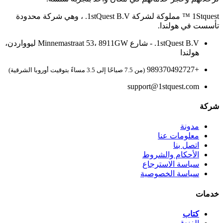
1Stquest ™ مملوكة لشركة 1stQuest B.V. ، وهي شركة محدودة
تأسست في هولندا.
1stQuest B.V. - شارع Minnemastraat 53، 8911GW ليوواردن،
هولندا
+989370492727
(من 7.5 صباحًا إلى 3.5 مساءً بتوقيت أوروبا الشرقية)
support@1stquest.com
شركة
مدونة
معلومات عنا
اتصل بنا
الأحكام والشروط
سياسة الاسترجاع
سياسة الخصوصية
خدمات
كتاب