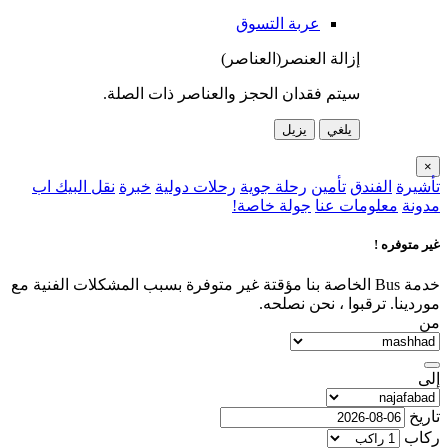
عربة التسوق
إزالة العنصر(العناصر)
سيتم فقدان الحجز والعناصر ذات الصلة.
يلغي
يزيل
×
تأشيرة
الفندق
تأمين
رحلة جوية
رحلات دولية
خبرة
نقل البيك اب
مدونة
معلومات عنا
جولة خاصة!
غير متوفره !
خدمة Bus الخاصة بنا مؤقتة غير متوفرة بسبب المشكلات الفنية مع
موردينا. ترقبوا ، نحن نصلحه.
من
إلى
تاريخ
ركاب