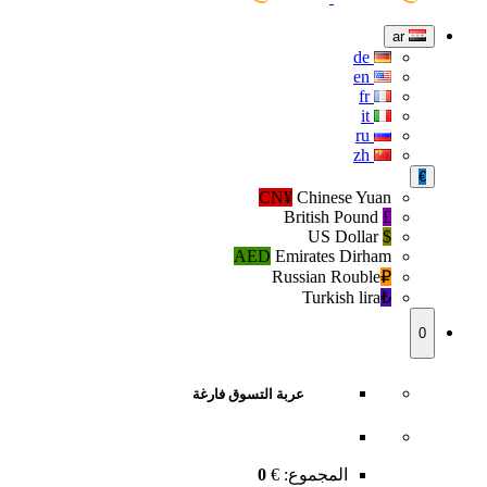
ar
de
en
fr
it
ru
zh
€
CN¥
Chinese Yuan
British Pound
£
US Dollar
$
AED
Emirates Dirham
Russian Rouble
₽‎
Turkish lira
₺‎
0
عربة التسوق فارغة
المجموع:
€
0