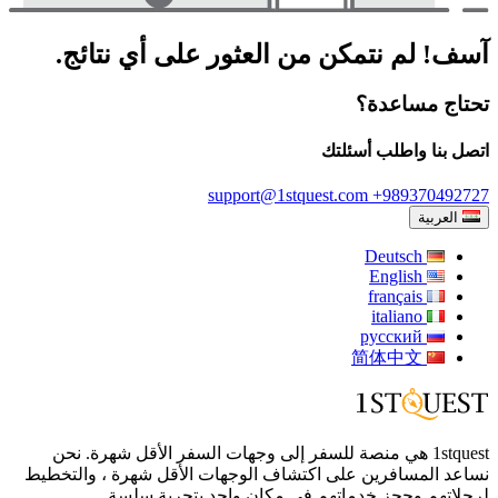
آسف! لم نتمكن من العثور على أي نتائج.
تحتاج مساعدة؟
اتصل بنا واطلب أسئلتك
support@1stquest.com
+989370492727
العربية
Deutsch
English
français
italiano
русский
简体中文
1stquest هي منصة للسفر إلى وجهات السفر الأقل شهرة. نحن
نساعد المسافرين على اكتشاف الوجهات الأقل شهرة ، والتخطيط
لرحلاتهم وحجز خدماتهم في مكان واحد بتجربة سلسة.