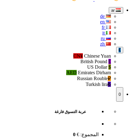
ar
de
en
fr
it
ru
zh
€
CN¥
Chinese Yuan
British Pound
£
US Dollar
$
AED
Emirates Dirham
Russian Rouble
₽‎
Turkish lira
₺‎
0
عربة التسوق فارغة
المجموع:
€
0