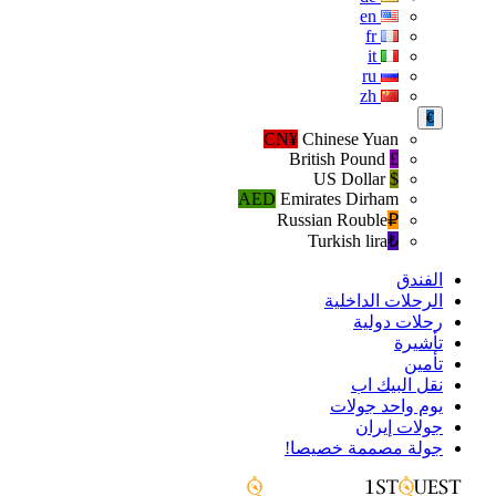
en
fr
it
ru
zh
€
CN¥
Chinese Yuan
British Pound
£
US Dollar
$
AED
Emirates Dirham
Russian Rouble
₽‎
Turkish lira
₺‎
الفندق
الرحلات الداخلية
رحلات دولية
تأشيرة
تأمين
نقل البيك اب
يوم واحد جولات
جولات إيران
جولة مصممة خصيصا!