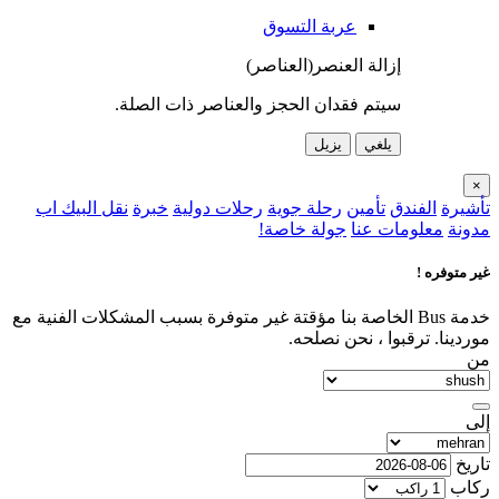
عربة التسوق
إزالة العنصر(العناصر)
سيتم فقدان الحجز والعناصر ذات الصلة.
يلغي
يزيل
×
تأشيرة
الفندق
تأمين
رحلة جوية
رحلات دولية
خبرة
نقل البيك اب
مدونة
معلومات عنا
جولة خاصة!
غير متوفره !
خدمة Bus الخاصة بنا مؤقتة غير متوفرة بسبب المشكلات الفنية مع
موردينا. ترقبوا ، نحن نصلحه.
من
إلى
تاريخ
ركاب