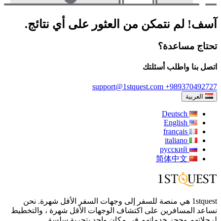
آسف! لم نتمكن من العثور على أي نتائج.
تحتاج مساعدة؟
اتصل بنا واطلب أسئلتك
support@1stquest.com
+989370492727
العربية
Deutsch
English
français
italiano
русский
简体中文
1stquest هي منصة للسفر إلى وجهات السفر الأقل شهرة. نحن
نساعد المسافرين على اكتشاف الوجهات الأقل شهرة ، والتخطيط
لرحلاتهم وحجز خدماتهم في مكان واحد بتجربة سلسة.