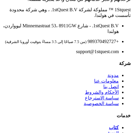
1Stquest ™ مملوكة لشركة 1stQuest B.V. ، وهي شركة محدودة
تأسست في هولندا.
1stQuest B.V. - شارع Minnemastraat 53، 8911GW ليوواردن،
هولندا
+989370492727
(من 7.5 صباحًا إلى 3.5 مساءً بتوقيت أوروبا الشرقية)
support@1stquest.com
شركة
مدونة
معلومات عنا
اتصل بنا
الأحكام والشروط
سياسة الاسترجاع
سياسة الخصوصية
خدمات
كتاب