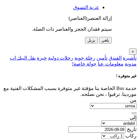
عربة التسوق
إزالة العنصر(العناصر)
سيتم فقدان الحجز والعناصر ذات الصلة.
يلغي
يزيل
×
تأشيرة
الفندق
تأمين
رحلة جوية
رحلات دولية
خبرة
نقل البيك اب
مدونة
معلومات عنا
جولة خاصة!
غير متوفره !
خدمة Bus الخاصة بنا مؤقتة غير متوفرة بسبب المشكلات الفنية مع
موردينا. ترقبوا ، نحن نصلحه.
من
إلى
تاريخ
ركاب