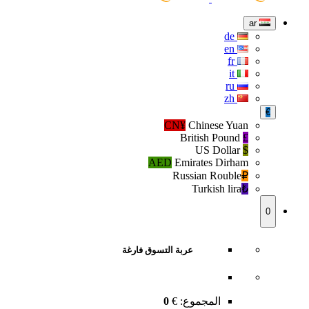
ar
de
en
fr
it
ru
zh
€
CN¥
Chinese Yuan
British Pound
£
US Dollar
$
AED
Emirates Dirham
Russian Rouble
₽‎
Turkish lira
₺‎
0
عربة التسوق فارغة
المجموع:
€
0