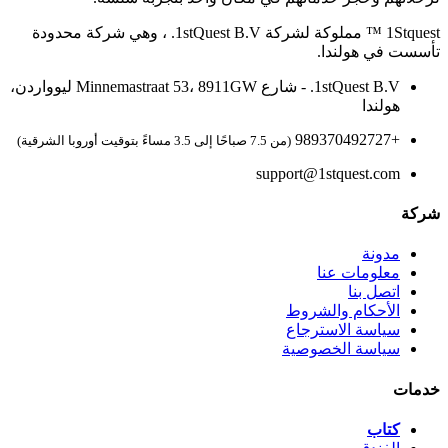
1Stquest ™ مملوكة لشركة 1stQuest B.V. ، وهي شركة محدودة
تأسست في هولندا.
1stQuest B.V. - شارع Minnemastraat 53، 8911GW ليوواردن،
هولندا
+989370492727
(من 7.5 صباحًا إلى 3.5 مساءً بتوقيت أوروبا الشرقية)
support@1stquest.com
شركة
مدونة
معلومات عنا
اتصل بنا
الأحكام والشروط
سياسة الاسترجاع
سياسة الخصوصية
خدمات
كتاب