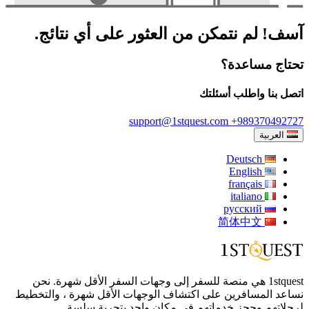
آسف! لم نتمكن من العثور على أي نتائج.
تحتاج مساعدة؟
اتصل بنا واطلب أسئلتك
support@1stquest.com
+989370492727
العربية
Deutsch
English
français
italiano
русский
简体中文
1stquest هي منصة للسفر إلى وجهات السفر الأقل شهرة. نحن
نساعد المسافرين على اكتشاف الوجهات الأقل شهرة ، والتخطيط
لرحلاتهم وحجز خدماتهم في مكان واحد بتجربة سلسة.