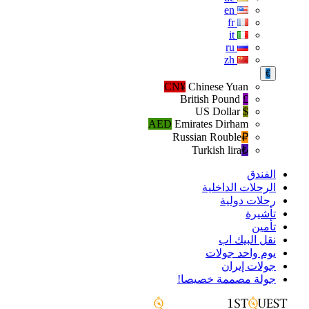
en
fr
it
ru
zh
€
CN¥
Chinese Yuan
British Pound
£
US Dollar
$
AED
Emirates Dirham
Russian Rouble
₽‎
Turkish lira
₺‎
الفندق
الرحلات الداخلية
رحلات دولية
تأشيرة
تأمين
نقل البيك اب
يوم واحد جولات
جولات إيران
جولة مصممة خصيصا!