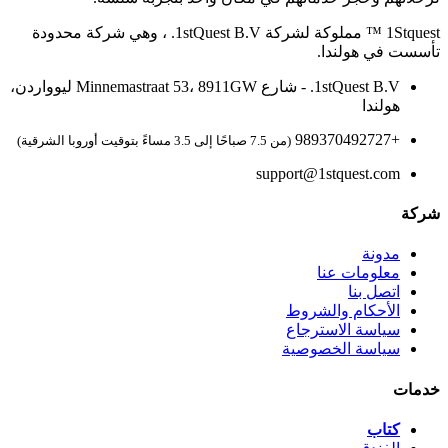
1Stquest ™ مملوكة لشركة 1stQuest B.V. ، وهي شركة محدودة
تأسست في هولندا.
1stQuest B.V. - شارع Minnemastraat 53، 8911GW ليوواردن،
هولندا
+989370492727
(من 7.5 صباحًا إلى 3.5 مساءً بتوقيت أوروبا الشرقية)
support@1stquest.com
شركة
مدونة
معلومات عنا
اتصل بنا
الأحكام والشروط
سياسة الاسترجاع
سياسة الخصوصية
خدمات
كتاب