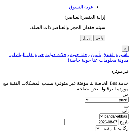
عربة التسوق
إزالة العنصر(العناصر)
سيتم فقدان الحجز والعناصر ذات الصلة.
يلغي
يزيل
×
تأشيرة
الفندق
تأمين
رحلة جوية
رحلات دولية
خبرة
نقل البيك اب
مدونة
معلومات عنا
جولة خاصة!
غير متوفره !
خدمة Bus الخاصة بنا مؤقتة غير متوفرة بسبب المشكلات الفنية مع
موردينا. ترقبوا ، نحن نصلحه.
من
إلى
تاريخ
ركاب