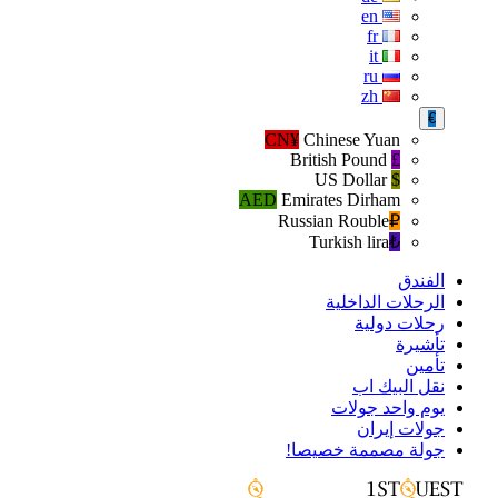
en
fr
it
ru
zh
€
CN¥
Chinese Yuan
British Pound
£
US Dollar
$
AED
Emirates Dirham
Russian Rouble
₽‎
Turkish lira
₺‎
الفندق
الرحلات الداخلية
رحلات دولية
تأشيرة
تأمين
نقل البيك اب
يوم واحد جولات
جولات إيران
جولة مصممة خصيصا!