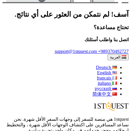
آسف! لم نتمكن من العثور على أي نتائج.
تحتاج مساعدة؟
اتصل بنا واطلب أسئلتك
support@1stquest.com
+989370492727
العربية
Deutsch
English
français
italiano
русский
简体中文
1stquest هي منصة للسفر إلى وجهات السفر الأقل شهرة. نحن
نساعد المسافرين على اكتشاف الوجهات الأقل شهرة ، والتخطيط
لرحلاتهم وحجز خدماتهم في مكان واحد بتجربة سلسة.