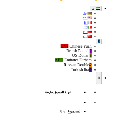
ar
de
en
fr
it
ru
zh
€
CN¥
Chinese Yuan
British Pound
£
US Dollar
$
AED
Emirates Dirham
Russian Rouble
₽‎
Turkish lira
₺‎
0
عربة التسوق فارغة
المجموع:
€
0