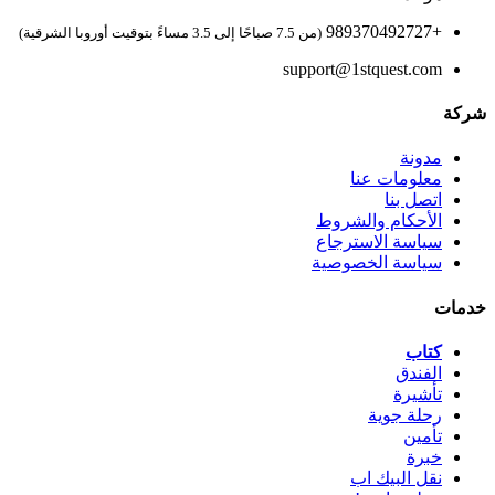
+989370492727
(من 7.5 صباحًا إلى 3.5 مساءً بتوقيت أوروبا الشرقية)
support@1stquest.com
شركة
مدونة
معلومات عنا
اتصل بنا
الأحكام والشروط
سياسة الاسترجاع
سياسة الخصوصية
خدمات
كتاب
الفندق
تأشيرة
رحلة جوية
تأمين
خبرة
نقل البيك اب