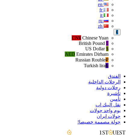
en
fr
it
ru
zh
€
CN¥
Chinese Yuan
British Pound
£
US Dollar
$
AED
Emirates Dirham
Russian Rouble
₽‎
Turkish lira
₺‎
الفندق
الرحلات الداخلية
رحلات دولية
تأشيرة
تأمين
نقل البيك اب
يوم واحد جولات
جولات إيران
جولة مصممة خصيصا!