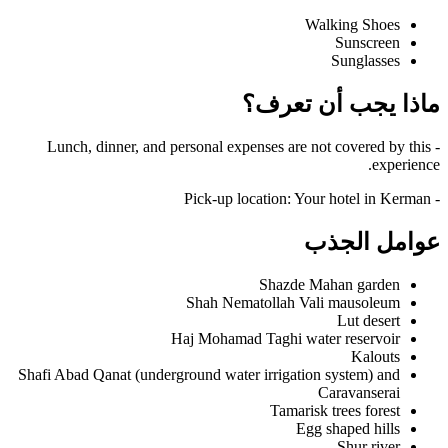
Walking Shoes
Sunscreen
Sunglasses
ماذا يجب أن تعرف؟
- Lunch, dinner, and personal expenses are not covered by this
experience.
- Pick-up location: Your hotel in Kerman
عوامل الجذب
Shazde Mahan garden
Shah Nematollah Vali mausoleum
Lut desert
Haj Mohamad Taghi water reservoir
Kalouts
Shafi Abad Qanat (underground water irrigation system) and
Caravanserai
Tamarisk trees forest
Egg shaped hills
Shur river