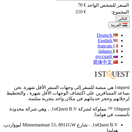
70
€
السعر للشخص الواحد
210
€
المجموع:
التالي
العربية
Deutsch
English
français
italiano
русский
简体中文
1stquest هي منصة للسفر إلى وجهات السفر الأقل شهرة. نحن
نساعد المسافرين على اكتشاف الوجهات الأقل شهرة ، والتخطيط
لرحلاتهم وحجز خدماتهم في مكان واحد بتجربة سلسة.
1Stquest ™ مملوكة لشركة 1stQuest B.V. ، وهي شركة محدودة
تأسست في هولندا.
1stQuest B.V. - شارع Minnemastraat 53، 8911GW ليوواردن،
هولندا