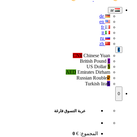
ar
de
en
fr
it
ru
zh
€
CN¥
Chinese Yuan
British Pound
£
US Dollar
$
AED
Emirates Dirham
Russian Rouble
₽‎
Turkish lira
₺‎
0
عربة التسوق فارغة
المجموع:
€
0