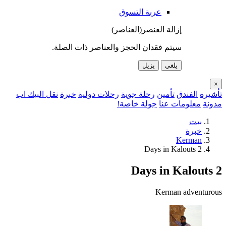
عربة التسوق
إزالة العنصر(العناصر)
سيتم فقدان الحجز والعناصر ذات الصلة.
يلغي
يزيل
×
تأشيرة
الفندق
تأمين
رحلة جوية
رحلات دولية
خبرة
نقل البيك اب
مدونة
معلومات عنا
جولة خاصة!
بيت
خبرة
Kerman
2 Days in Kalouts
2 Days in Kalouts
Kerman
adventurous