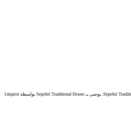
Sepehri Traditional House هو الإقامة نجمة في Shiraz. سيستمتع الضيوف بالضيافة الإيرانية ووجبة إفطار مجانية أثناء إقامتهم في Sepehri Traditional House. يوصى بـ Sepehri Traditional House بواسطة 1stquest