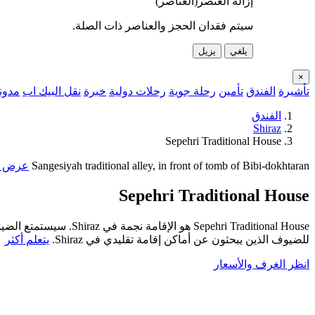
إزالة العنصر(العناصر)
سيتم فقدان الحجز والعناصر ذات الصلة.
يلغي
يزيل
×
تأشيرة
الفندق
تأمين
رحلة جوية
رحلات دولية
خبرة
نقل البيك اب
مدون
الفندق
Shiraz
Sepehri Traditional House
Sangesiyah traditional alley, in front of tomb of Bibi-dokhtaran
عرض ع
Sepehri Traditional House
للضيوف الذين يبحثون عن أماكن إقامة تقليدي في Shiraz.
يتعلم أكثر
انظر الغرف والأسعار