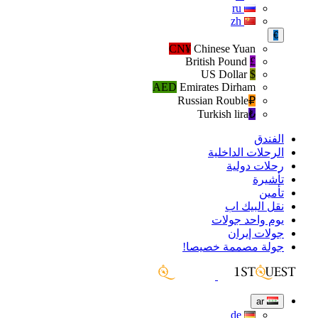
ru
zh
€
CN¥
Chinese Yuan
British Pound
£
US Dollar
$
AED
Emirates Dirham
Russian Rouble
₽‎
Turkish lira
₺‎
الفندق
الرحلات الداخلية
رحلات دولية
تأشيرة
تأمين
نقل البيك اب
يوم واحد جولات
جولات إيران
جولة مصممة خصيصا!
ar
de