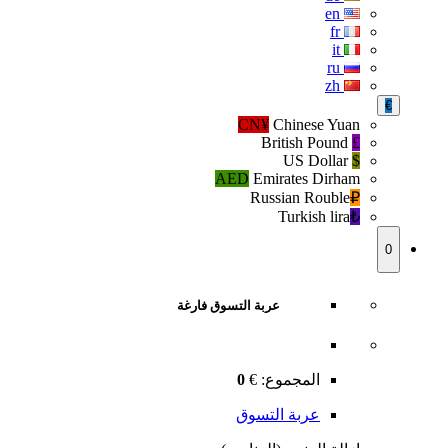
en
fr
it
ru
zh
€
CN¥
Chinese Yuan
British Pound
£
US Dollar
$
AED
Emirates Dirham
Russian Rouble
₽‎
Turkish lira
₺‎
0
عربة التسوق فارغة
المجموع:
€
0
عربة التسوق