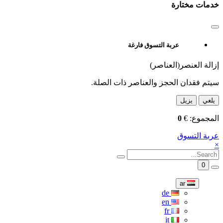
خدمات مختارة
عربة التسوق فارغة
إزالة العنصر(العناصر)
سيتم فقدان الحجز والعناصر ذات الصلة.
يلغي
يزيل
المجموع:
€
0
عربة التسوق
×
0
ar
de
en
fr
it