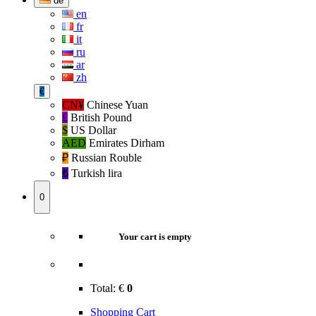
de
en
fr
it
ru
ar
zh
€
CN¥
Chinese Yuan
£
British Pound
$
US Dollar
AED
Emirates Dirham
₽‎
Russian Rouble
₺‎
Turkish lira
0
Your cart is empty
Total:
€
0
Shopping Cart