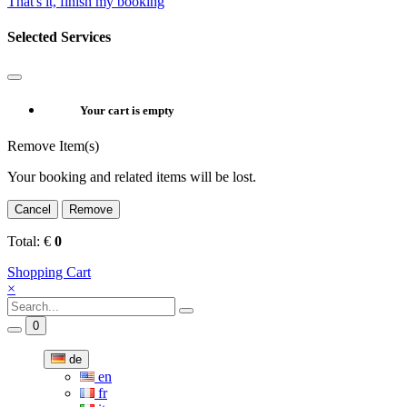
That's it, finish my booking
Selected Services
Your cart is empty
Remove Item(s)
Your booking and related items will be lost.
Cancel
Remove
Total:
€
0
Shopping Cart
×
0
de
en
fr