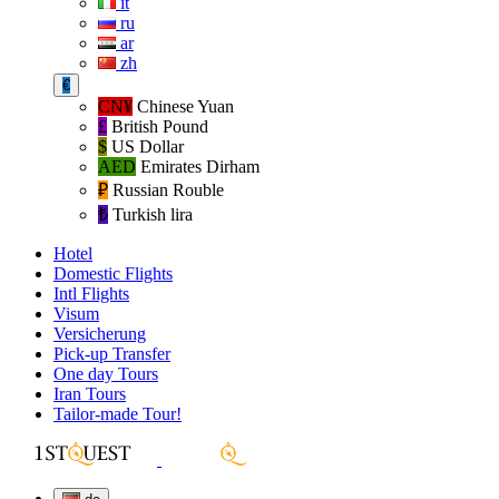
it
ru
ar
zh
€
CN¥
Chinese Yuan
£
British Pound
$
US Dollar
AED
Emirates Dirham
₽‎
Russian Rouble
₺‎
Turkish lira
Hotel
Domestic Flights
Intl Flights
Visum
Versicherung
Pick-up Transfer
One day Tours
Iran Tours
Tailor-made Tour!