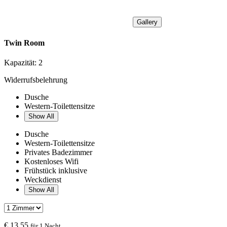
Gallery
Twin Room
Kapazität:
2
Widerrufsbelehrung
Dusche
Western-Toilettensitze
Show All
Dusche
Western-Toilettensitze
Privates Badezimmer
Kostenloses Wifi
Frühstück inklusive
Weckdienst
Show All
€
13.55
für 1 Nacht