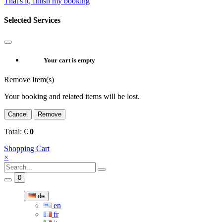
That's it, finish my booking
Selected Services
Your cart is empty
Remove Item(s)
Your booking and related items will be lost.
Cancel
Remove
Total:
€
0
Shopping Cart
×
0
de
en
fr