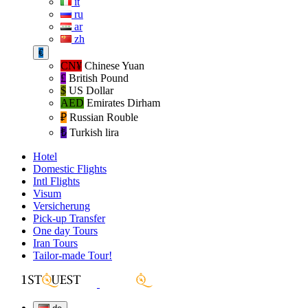
it
ru
ar
zh
€
CN¥
Chinese Yuan
£
British Pound
$
US Dollar
AED
Emirates Dirham
₽‎
Russian Rouble
₺‎
Turkish lira
Hotel
Domestic Flights
Intl Flights
Visum
Versicherung
Pick-up Transfer
One day Tours
Iran Tours
Tailor-made Tour!