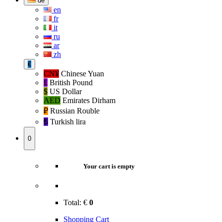
de
en
fr
it
ru
ar
zh
€
CN¥
Chinese Yuan
£
British Pound
$
US Dollar
AED
Emirates Dirham
₽‎
Russian Rouble
₺‎
Turkish lira
0
Your cart is empty
Total:
€
0
Shopping Cart