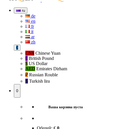
ru
de
en
fr
it
ar
zh
€
CN¥
Chinese Yuan
£
British Pound
$
US Dollar
AED
Emirates Dirham
₽‎
Russian Rouble
₺‎
Turkish lira
0
Ваша корзина пуста
Общий:
€
0