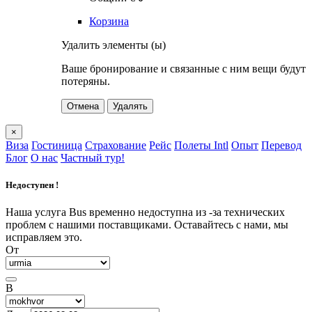
Корзина
Удалить элементы (ы)
Ваше бронирование и связанные с ним вещи будут
потеряны.
Отмена
Удалять
×
Виза
Гостиница
Страхование
Рейс
Полеты Intl
Опыт
Перевод
Блог
О нас
Частный тур!
Недоступен !
Наша услуга Bus временно недоступна из -за технических
проблем с нашими поставщиками. Оставайтесь с нами, мы
исправляем это.
От
В