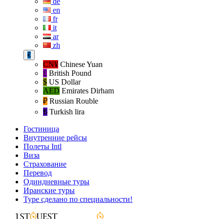
de
en
fr
it
ar
zh
€
CN¥
Chinese Yuan
£
British Pound
$
US Dollar
AED
Emirates Dirham
₽‎
Russian Rouble
₺‎
Turkish lira
Гостиница
Внутренние рейсы
Полеты Intl
Виза
Страхование
Перевод
Одиндневные туры
Иранские туры
Туре сделано по специальности!