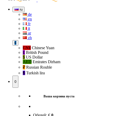
ru
de
en
fr
it
ar
zh
€
CN¥
Chinese Yuan
£
British Pound
$
US Dollar
AED
Emirates Dirham
₽‎
Russian Rouble
₺‎
Turkish lira
0
Ваша корзина пуста
Общий:
€
0