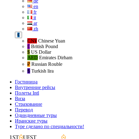
de
en
fr
it
ar
zh
€
CN¥
Chinese Yuan
£
British Pound
$
US Dollar
AED
Emirates Dirham
₽‎
Russian Rouble
₺‎
Turkish lira
Гостиница
Внутренние рейсы
Полеты Intl
Виза
Страхование
Перевод
Одиндневные туры
Иранские туры
Туре сделано по специальности!