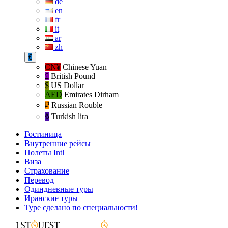
de
en
fr
it
ar
zh
€
CN¥
Chinese Yuan
£
British Pound
$
US Dollar
AED
Emirates Dirham
₽‎
Russian Rouble
₺‎
Turkish lira
Гостиница
Внутренние рейсы
Полеты Intl
Виза
Страхование
Перевод
Одиндневные туры
Иранские туры
Туре сделано по специальности!