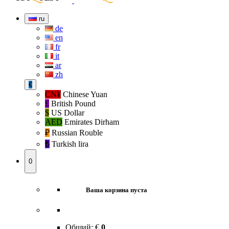
ru
de
en
fr
it
ar
zh
€
CN¥
Chinese Yuan
£
British Pound
$
US Dollar
AED
Emirates Dirham
₽‎
Russian Rouble
₺‎
Turkish lira
0
Ваша корзина пуста
Общий:
€
0