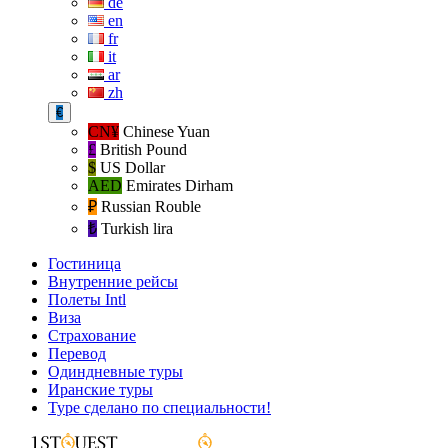
de
en
fr
it
ar
zh
€
CN¥
Chinese Yuan
£
British Pound
$
US Dollar
AED
Emirates Dirham
₽‎
Russian Rouble
₺‎
Turkish lira
Гостиница
Внутренние рейсы
Полеты Intl
Виза
Страхование
Перевод
Одиндневные туры
Иранские туры
Туре сделано по специальности!