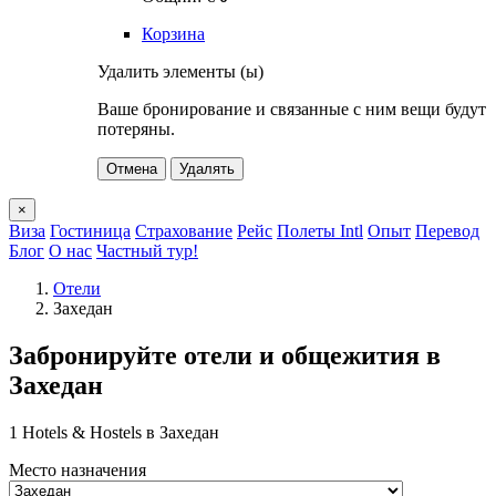
Корзина
Удалить элементы (ы)
Ваше бронирование и связанные с ним вещи будут
потеряны.
Отмена
Удалять
×
Виза
Гостиница
Страхование
Рейс
Полеты Intl
Опыт
Перевод
Блог
О нас
Частный тур!
Отели
Захедан
Забронируйте отели и общежития в
Захедан
1 Hotels & Hostels в Захедан
Место назначения