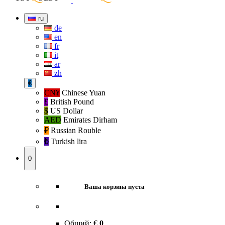
ru
de
en
fr
it
ar
zh
€
CN¥
Chinese Yuan
£
British Pound
$
US Dollar
AED
Emirates Dirham
₽‎
Russian Rouble
₺‎
Turkish lira
0
Ваша корзина пуста
Общий:
€
0