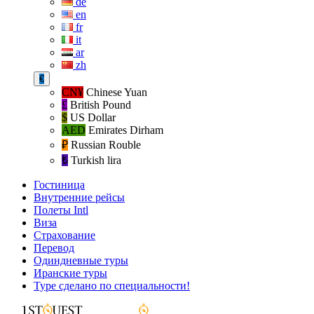
de
en
fr
it
ar
zh
€
CN¥
Chinese Yuan
£
British Pound
$
US Dollar
AED
Emirates Dirham
₽‎
Russian Rouble
₺‎
Turkish lira
Гостиница
Внутренние рейсы
Полеты Intl
Виза
Страхование
Перевод
Одиндневные туры
Иранские туры
Туре сделано по специальности!