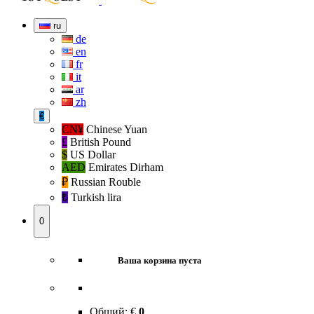
ru
de
en
fr
it
ar
zh
€
CN¥
Chinese Yuan
£
British Pound
$
US Dollar
AED
Emirates Dirham
₽‎
Russian Rouble
₺‎
Turkish lira
0
Ваша корзина пуста
Общий:
€
0